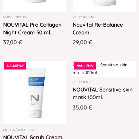
VEIDO KREMAS
VEIDO KREMAS
NOUVITAL Pro Collagen
Nouvital Re-Balance
Night Cream 50 ml.
Cream
37,00
€
29,00
€
NAUJIENA!
NAUJIENA!
VEIDO KAUKĖ
NOUVITAL Sensitive skin
mask 100ml.
35,00
€
PILINGAS\ŠVEITIKLIS
NOUVITAL Scrub Cream