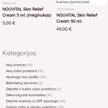
MĖGINUKAS
NOUVITAL Skin Relief
VEIDO KREMAS
Cream 5 ml. (mėginukas)
NOUVITAL Skin Relief
Cream 50 ml.
5,00
€
49,00
€
6
33
16
68
9
13
48
6
1
38
2
1
110
26
11
3
48
3
17
2
3
16
49
24
2
9
14
11
6
32
8
2
8
20
40
7
292
produktai
produktai
produktų
produktai
produktai
produktų
produktai
produktai
produktas
produktai
produktai
produktas
produktų
produktai
produktų
produktai
produktai
produktai
produktų
produktai
produktai
produktų
produktai
produktai
produktai
produktai
produktų
produktų
produktai
produktai
produktai
produktai
produktai
produktų
produktų
produktai
produktai
Kategorijos
Akių kremas
13
Akių odos priežiūra
16
Apsauga nuo saulės
49
Blakstienų serumas
2
Dekoltė ir kaklo odos priežiūra
2
Dekoratyvinė kosmetika
14
Dieninis kremas su SPF apsauga
40
Galvos odos ir plaukų priežiūra
20