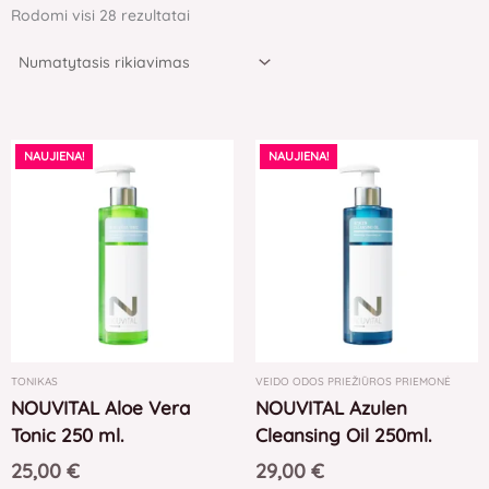
Rodomi visi 28 rezultatai
NAUJIENA!
NAUJIENA!
TONIKAS
VEIDO ODOS PRIEŽIŪROS PRIEMONĖ
NOUVITAL Aloe Vera
NOUVITAL Azulen
Tonic 250 ml.
Cleansing Oil 250ml.
25,00
€
29,00
€