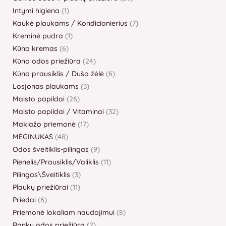
Intymi higiena
1
Kaukė plaukams / Kondicionierius
7
Kreminė pudra
1
Kūno kremas
6
Kūno odos priežiūra
24
Kūno prausiklis / Dušo žėlė
6
Losjonas plaukams
3
Maisto papildai
26
Maisto papildai / Vitaminai
32
Makiažo priemonė
17
MĖGINUKAS
48
Odos šveitiklis-pilingas
9
Pienelis/Prausiklis/Valiklis
11
Pilingas\Šveitiklis
3
Plaukų priežiūrai
11
Priedai
6
Priemonė lokaliam naudojimui
8
Rankų odos priežiūra
2