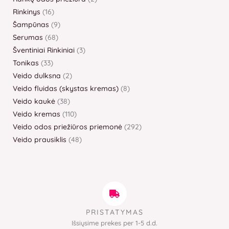
Rinkinys
16
Šampūnas
9
Serumas
68
Šventiniai Rinkiniai
3
Tonikas
33
Veido dulksna
2
Veido fluidas (skystas kremas)
8
Veido kaukė
38
Veido kremas
110
Veido odos priežiūros priemonė
292
Veido prausiklis
48
PRISTATYMAS
Išsiųsime prekes per 1-5 d.d.