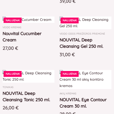
39,00
€
NAUJIENA!
NAUJIENA!
VEIDO KREMAS
Nouvital Cucumber
VEIDO ODOS PRIEŽIŪROS PRIEMONĖ
Cream
NOUVITAL Deep
Cleansing Gel 250 ml.
27,00
€
31,00
€
NAUJIENA!
NAUJIENA!
TONIKAS
NOUVITAL Deep
AKIŲ KREMAS
Cleansing Tonic 250 ml.
NOUVITAL Eye Contour
Cream 30 ml.
26,00
€