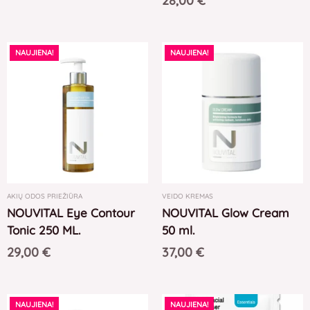
28,00
€
NAUJIENA!
NAUJIENA!
AKIŲ ODOS PRIEŽIŪRA
VEIDO KREMAS
NOUVITAL Eye Contour
NOUVITAL Glow Cream
Tonic 250 ML.
50 ml.
29,00
€
37,00
€
NAUJIENA!
NAUJIENA!