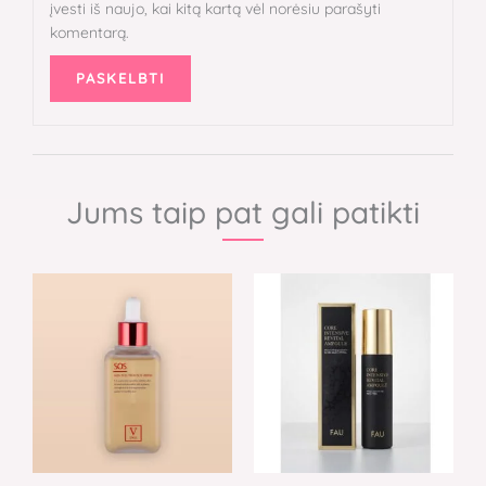
įvesti iš naujo, kai kitą kartą vėl norėsiu parašyti
komentarą.
Jums taip pat gali patikti