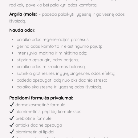
radikalų poveikio bei palaikyti odos komfortą.
Argilla (molis)
– padeda palaikyti lygesnę ir gaivesnę odos
išvaizdą.
Nauda odai:
palaiko odos regeneracijos procesus;
gerina odos komforto ir elastingumo pojūtį;
intensyviai maitina ir minkština odą;
stiprina apsauginį odos barjerą;
palaiko odos mikrobiomos balansą;
suteikia glotnesnės ir gyvybingesnės odos efektą;
padeda apsaugoti odą nuo oksidacinio streso;
palaiko skaistesnę ir lygesnę odos išvaizdą.
Papildomi formulės privalumai:
dermokosmetinė formulė
biomimetinis peptidų kompleksas
prebiotinė formulė
antioksidacinė apsauga
biomimetiniai lipidai