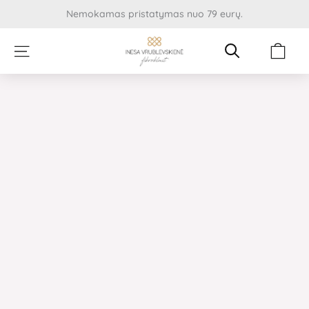
Pereiti
Nemokamas pristatymas nuo 79 eurų.
prie
turinio
Cart