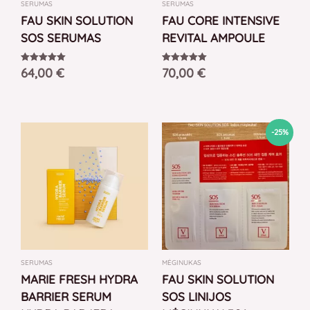
SERUMAS
SERUMAS
FAU SKIN SOLUTION
FAU CORE INTENSIVE
SOS SERUMAS
REVITAL AMPOULE
64,00
€
70,00
€
Įvertinimas:
Įvertinimas:
5.00
5.00
iš 5
iš 5
Original
Current
-25%
price
price
was:
is:
4,00 €.
3,00 €.
SERUMAS
MĖGINUKAS
MARIE FRESH HYDRA
FAU SKIN SOLUTION
BARRIER SERUM
SOS LINIJOS