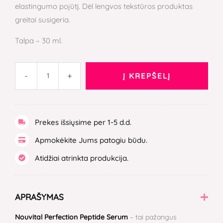
elastingumo pojūtį. Dėl lengvos tekstūros produktas
greitai susigeria.
Talpa – 30 ml.
-
+
Į KREPŠELĮ
Prekes išsiųsime per 1-5 d.d.
Apmokėkite Jums patogiu būdu.
Atidžiai atrinkta produkcija.
APRAŠYMAS
Nouvital Perfection Peptide Serum
– tai pažangus