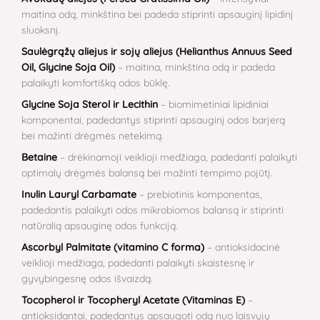
maitina odą, minkština bei padeda stiprinti apsauginį lipidinį
sluoksnį.
Saulėgrąžų aliejus ir sojų aliejus (Helianthus Annuus Seed
Oil, Glycine Soja Oil)
– maitina, minkština odą ir padeda
palaikyti komfortišką odos būklę.
Glycine Soja Sterol ir Lecithin
– biomimetiniai lipidiniai
komponentai, padedantys stiprinti apsauginį odos barjerą
bei mažinti drėgmės netekimą.
Betaine
– drėkinamoji veiklioji medžiaga, padedanti palaikyti
optimalų drėgmės balansą bei mažinti tempimo pojūtį.
Inulin Lauryl Carbamate
– prebiotinis komponentas,
padedantis palaikyti odos mikrobiomos balansą ir stiprinti
natūralią apsauginę odos funkciją.
Ascorbyl Palmitate (vitamino C forma)
– antioksidacinė
veiklioji medžiaga, padedanti palaikyti skaistesnę ir
gyvybingesnę odos išvaizdą.
Tocopherol ir Tocopheryl Acetate (Vitaminas E)
–
antioksidantai, padedantys apsaugoti odą nuo laisvųjų