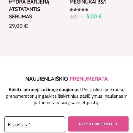
HYDRA BARJERĄ
MĖGINUKAI 3&1
ATSTATANTIS
4,00
€
3,00
€
Įvertinimas:
SERUMAS
5.00
iš 5
29,00
€
NAUJIENLAIŠKIO
PRENUMERATA
Būkite pirmieji sužinoję naujienas
! Prisijunkite prie mūsų
prenumeratorių ir gaukite išskirtinius pasiūlymus, naujienas ir
patarimus tiesiai į savo el. paštą!