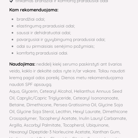
tinkamas brandžiai ir komfortą praradusiai odai
Kam rekomenduojama:
brandžiai odai;
elastingumą praradusiai odai;
sausai ir dehidratuotai odai;
pavargusiai ir gyvybingumą praradusiai odai;
odai su pirmaisiais senėjimo požymiais;
komfortą praradusiai odai.
Naudojimas:
nedidelį kiekį serumo paskirstyti ant švarios
veido, kaklo ir dekoltė odos ryte ir/ar vakare. Toliau naudoti
kremą pagal odos poreikį. Dienos metu rekomenduojama
naudoti SPF apsaugą.
Aqua, Glycerin, Cetearyl Alcohol, Helianthus Annuus Seed
Oil, Caprylic/Capric Triglyceride, Cetearyl Isononanoate,
Betaine, Dimethicone, Persea Gratissima Oil, Glycine Soja
Oil, Glycine Soja Sterol, Lecithin, Hexyl Laurate, Dimethicone
Crosspolymer, Tocopheryl Acetate, Inulin Lauryl Carbamate,
Argilla, Ascorbyl Palmitate, Tocopherol, Ubiquinone,
Hexanoyl Dipeptide-3 Norleucine Acetate, Xanthan Gum,