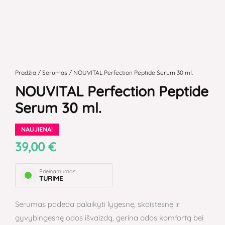
produkto
kiekis:
Pradžia
/
Serumas
/ NOUVITAL Perfection Peptide Serum 30 ml.
NOUVITAL
NOUVITAL Perfection Peptide
Perfection
Serum 30 ml.
Peptide
Serum
NAUJIENA!
30
39,00
€
ml.
Prieinamumas:
TURIME
Serumas padeda palaikyti lygesnę, skaistesnę ir
gyvybingesnę odos išvaizdą, gerina odos komfortą bei