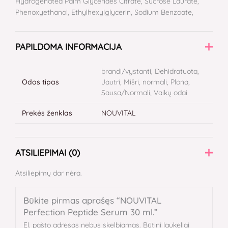
Hydrogenated Palm Glycerides Citrate, Sucrose Laurate,
Phenoxyethanol, Ethylhexylglycerin, Sodium Benzoate,
PAPILDOMA INFORMACIJA
brandi/vystanti, Dehidratuota,
Odos tipas
Jautri, Mišri, normali, Plona,
Sausa/Normali, Vaikų odai
Prekės ženklas
NOUVITAL
ATSILIEPIMAI (0)
Atsiliepimų dar nėra.
Būkite pirmas aprašęs “NOUVITAL
Perfection Peptide Serum 30 ml.”
El. pašto adresas nebus skelbiamas.
Būtini laukeliai