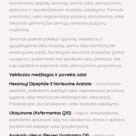
biomimetinis peptidų serumas, skirtas odos atsinaujinimo,
glotnumo ir jaunatviškesnės išvaizdos palaikymui. Formulė
orientuota į odos regeneracijos procesų stimuliavimą, odos
tekstūros gerinimą bei pirmųjų senėjimo požymių
mažinimą.
Serumas padeda palaikyti lygesnę, skaistesnę ir
gyvybingesnę odos išvaizdą, gerina odos komfortą bei
elastingumo pojūtį. Dėl lengvos tekstūros produktas greitai
susigeria ir puikiai tinka tiek kasdienei odos priežiūrai, tiek
kaip papildoma priemonė odos atsinaujinimo programose.
Veikliosios medžiagos ir poveikis odai:
Hexanoyl Dipeptide-3 Norleucine Acetate
– biomimetinis
peptidas, padedantis palaikyti odos regeneracijos procesus,
lygesnę odos tekstūrą bei elastingesnės odos pojūtį.
Prisideda prie jaunatviškesnės odos išvaizdos palaikymo.
Ubiquinone (Kofermentas Q10)
– stiprus antioksidantas,
padedantis apsaugoti odą nuo oksidacinio streso ir aplinkos
poveikio bei palaikyti odos gyvybingumą.
Avokadų aliejus (Persea Gratissima Oil)
– intensyviai