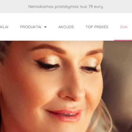
Nemokamas pristatymas nuo 79 eurų.
KLAI
PRODUKTAI
AKCIJOS
TOP PREKĖS
DUK