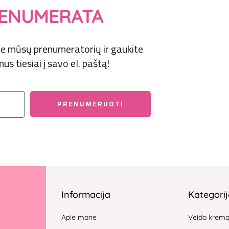
ENUMERATA
prie mūsų prenumeratorių ir gaukite
us tiesiai į savo el. paštą!
Informacija
Kategori
Apie mane
Veido krem