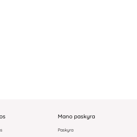
jos
Mano paskyra
as
Paskyra