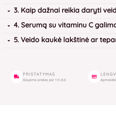
3. Kaip dažnai reikia daryti ve
4. Serumą su vitaminu C galima
5. Veido kaukė lakštinė ar tep
PRISTATYMAS
LENGV
Išsiųsime prekes per 1-5 d.d.
Apmokėki