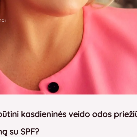
mai
būtini kasdieninės veido odos prieži
mą su SPF?