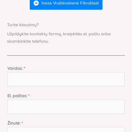
Inesa Vrublevskienė Fibroblast
Turite klausimų?
Užpildykite kontaktų formą, kreipkitės el. paštu arba
skambinkite telefonu.
Vardas:
*
El. paštas:
*
Žinutė:
*