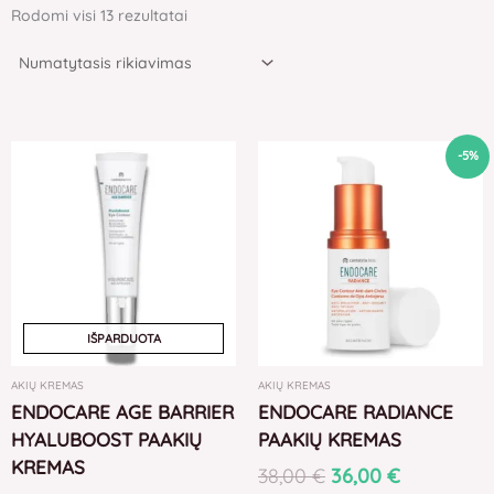
Rodomi visi 13 rezultatai
Original
Current
-5%
price
price
was:
is:
38,00 €.
36,00 €.
IŠPARDUOTA
AKIŲ KREMAS
AKIŲ KREMAS
ENDOCARE AGE BARRIER
ENDOCARE RADIANCE
HYALUBOOST PAAKIŲ
PAAKIŲ KREMAS
KREMAS
38,00
€
36,00
€