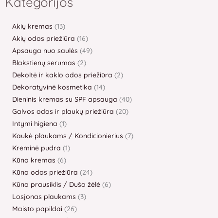
Kategorijos
Akių kremas
13
Akių odos priežiūra
16
Apsauga nuo saulės
49
Blakstienų serumas
2
Dekoltė ir kaklo odos priežiūra
2
Dekoratyvinė kosmetika
14
Dieninis kremas su SPF apsauga
40
Galvos odos ir plaukų priežiūra
20
Intymi higiena
1
Kaukė plaukams / Kondicionierius
7
Kreminė pudra
1
Kūno kremas
6
Kūno odos priežiūra
24
Kūno prausiklis / Dušo žėlė
6
Losjonas plaukams
3
Maisto papildai
26