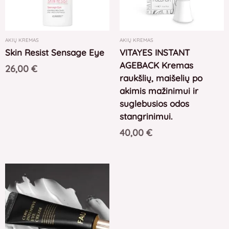
AKIŲ KREMAS
AKIŲ KREMAS
Skin Resist Sensage Eye
VITAYES INSTANT
AGEBACK Kremas
26,00
€
raukšlių, maišelių po
akimis mažinimui ir
suglebusios odos
stangrinimui.
40,00
€