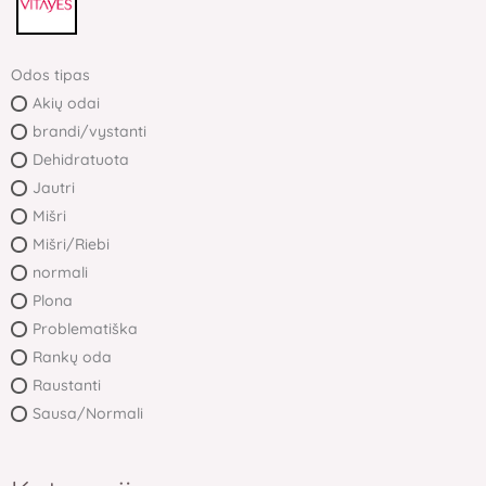
Odos tipas
Akių odai
brandi/vystanti
Dehidratuota
Jautri
Mišri
Mišri/Riebi
normali
Plona
Problematiška
Rankų oda
Raustanti
Sausa/Normali