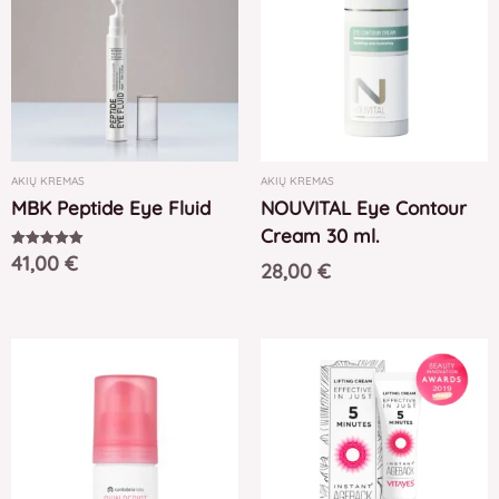
AKIŲ KREMAS
AKIŲ KREMAS
MBK Peptide Eye Fluid
NOUVITAL Eye Contour
Cream 30 ml.
41,00
€
Įvertinimas:
28,00
€
5.00
iš 5