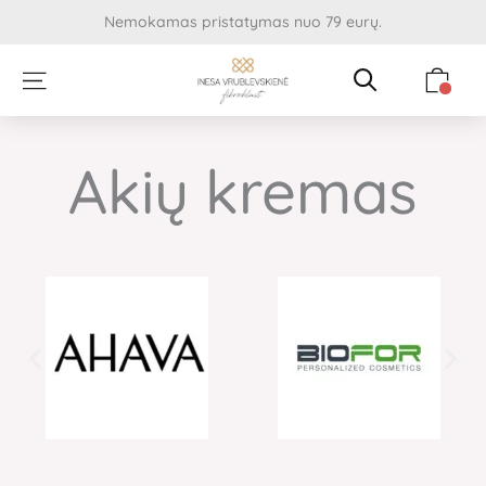
Pereiti
Nemokamas pristatymas nuo 79 eurų.
prie
turinio
Cart
Akių kremas