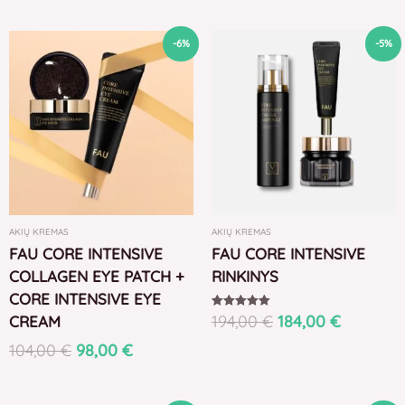
Original
Current
Original
Current
-6%
-5%
price
price
price
price
was:
is:
was:
is:
104,00 €.
98,00 €.
194,00 €.
184,00 €
AKIŲ KREMAS
AKIŲ KREMAS
FAU CORE INTENSIVE
FAU CORE INTENSIVE
COLLAGEN EYE PATCH +
RINKINYS
CORE INTENSIVE EYE
194,00
€
184,00
€
Įvertinimas:
CREAM
5.00
iš 5
104,00
€
98,00
€