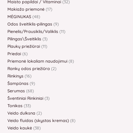
Maisto papildai / Vitaminai
32
Makiažo priemonė
17
MĖGINUKAS
48
Odos šveitiklis-pilingas
9
Pienelis/Prausiklis/Valiklis
11
Pilingas\Šveitiklis
3
Plaukų priežiūrai
11
Priedai
6
Priemonė lokaliam naudojimui
8
Rankų odos priežiūra
2
Rinkinys
16
Šampūnas
9
Serumas
68
Šventiniai Rinkiniai
3
Tonikas
33
Veido dulksna
2
Veido fluidas (skystas kremas)
8
Veido kaukė
38