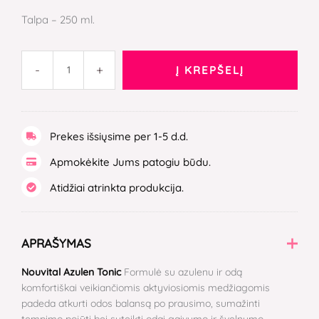
Talpa – 250 ml.
-
+
Į KREPŠELĮ
Prekes išsiųsime per 1-5 d.d.
Apmokėkite Jums patogiu būdu.
Atidžiai atrinkta produkcija.
APRAŠYMAS
Nouvital Azulen Tonic
Formulė su azulenu ir odą
komfortiškai veikiančiomis aktyviosiomis medžiagomis
padeda atkurti odos balansą po prausimo, sumažinti