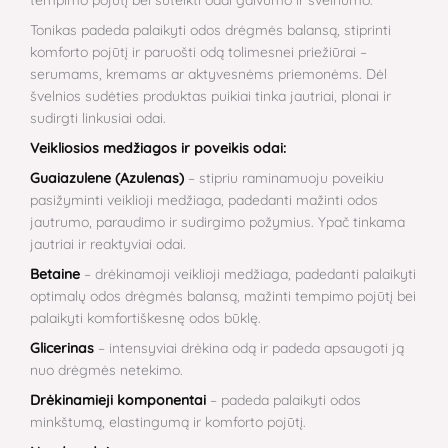
tempimo pojūtį bei suteikti odai gaivumo ir švelnumo.
Tonikas padeda palaikyti odos drėgmės balansą, stiprinti
komforto pojūtį ir paruošti odą tolimesnei priežiūrai –
serumams, kremams ar aktyvesnėms priemonėms. Dėl
švelnios sudėties produktas puikiai tinka jautriai, plonai ir
sudirgti linkusiai odai.
Veikliosios medžiagos ir poveikis odai:
Guaiazulene (Azulenas)
– stipriu raminamuoju poveikiu
pasižyminti veiklioji medžiaga, padedanti mažinti odos
jautrumo, paraudimo ir sudirgimo požymius. Ypač tinkama
jautriai ir reaktyviai odai.
Betaine
– drėkinamoji veiklioji medžiaga, padedanti palaikyti
optimalų odos drėgmės balansą, mažinti tempimo pojūtį bei
palaikyti komfortiškesnę odos būklę.
Glicerinas
– intensyviai drėkina odą ir padeda apsaugoti ją
nuo drėgmės netekimo.
Drėkinamieji komponentai
– padeda palaikyti odos
minkštumą, elastingumą ir komforto pojūtį.