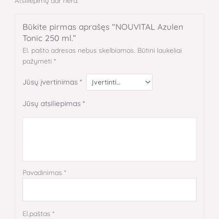
Atsiliepimų dar nėra.
Būkite pirmas aprašęs “NOUVITAL Azulen
Tonic 250 ml.”
El. pašto adresas nebus skelbiamas.
Būtini laukeliai
pažymėti
*
Jūsų įvertinimas
*
Jūsų atsiliepimas
*
Pavadinimas
*
El.paštas
*