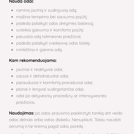
Nauda odai:
ramina jautrią ir sudirgusią odą;
mažina tempimo bei sausumo pojūtį;
padeda palaikyti odos drėgmės balansą;
suteikia gaivumo ir komforto pojūtį;
paruošia odą tolimesnei priežiūrai;
padeda palaikyti sveikesnę odos būklę;
minkština ir gaivina odą.
Kam rekomenduojama:
jautriai ir reaktyviai odai;
sausai ir dehidratuotai odai;
paraudusiai ir komfortą praradusiai odai;
plonai ir lengvai sudirgstančiai odai;
odai po aktyvesnių procedūrų ar intensyvesnės
priežiūros.
Naudojimas:
po odos prausimo paskirstyti toniką ant veido
odos delnais arba vatos diskeliu. Nenuplauti. Toliau naudoti
serumą ir/ar kremą pagal odos poreikį.