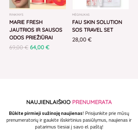
RINKINYS
MĖGINUKAS
MARIE FRESH
FAU SKIN SOLUTION
JAUTRIOS IR SAUSOS
SOS TRAVEL SET
ODOS PRIEŽIŪRAI
28,00
€
69,00
€
64,00
€
NAUJIENLAIŠKIO
PRENUMERATA
Būkite pirmieji sužinoję naujienas
! Prisijunkite prie mūsų
prenumeratorių ir gaukite išskirtinius pasiūlymus, naujienas ir
patarimus tiesiai į savo el. paštą!