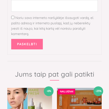
Noriu savo interneto naršyklėje išsaugoti vardą, el.
pašto adresą ir interneto puslapį, kad jų nebereiktų
įvesti iš naujo, kai kitą kartą vėl norėsiu parašyti
komentarą.
Jums taip pat gali patikti
Original
Current
Original
Current
-6%
-25%
NAUJIENA!
price
price
price
price
was:
is:
was:
is:
79,00 €.
74,00 €.
4,00 €.
3,00 €.