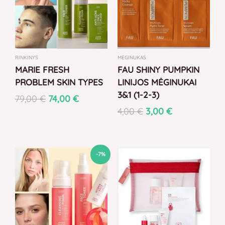
RINKINYS
MĖGINUKAS
MARIE FRESH
FAU SHINY PUMPKIN
PROBLEM SKIN TYPES
LINIJOS MĖGINUKAI
3&1 (1-2-3)
79,00
€
74,00
€
4,00
€
3,00
€
Original
Current
-7%
price
price
was:
is:
69,00 €.
64,00 €.