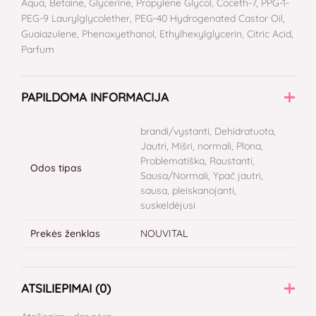
Aqua, Betaine, Glycerine, Propylene Glycol, Coceth-7, PPG-1-
PEG-9 Laurylglycolether, PEG-40 Hydrogenated Castor Oil,
Guaiazulene, Phenoxyethanol, Ethylhexylglycerin, Citric Acid,
Parfum
PAPILDOMA INFORMACIJA
brandi/vystanti, Dehidratuota,
Jautri, Mišri, normali, Plona,
Problematiška, Raustanti,
Odos tipas
Sausa/Normali, Ypač jautri,
sausa, pleiskanojanti,
suskeldėjusi
Prekės ženklas
NOUVITAL
ATSILIEPIMAI (0)