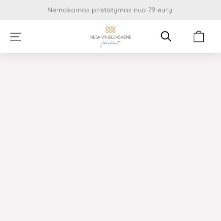
Pereiti
Nemokamas pristatymas nuo 79 eurų.
prie
turinio
Cart