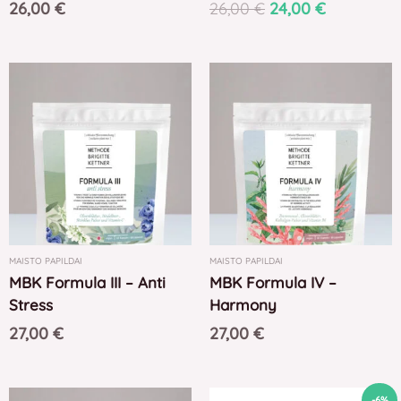
26,00
€
26,00
€
24,00
€
MAISTO PAPILDAI
MAISTO PAPILDAI
MBK Formula III – Anti
MBK Formula IV –
Stress
Harmony
27,00
€
27,00
€
Original
Current
-6%