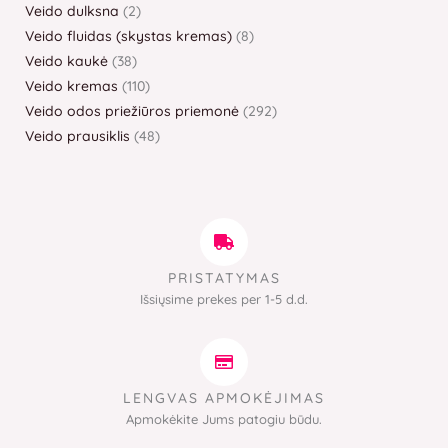
Veido dulksna
2
Veido fluidas (skystas kremas)
8
Veido kaukė
38
Veido kremas
110
Veido odos priežiūros priemonė
292
Veido prausiklis
48
PRISTATYMAS
Išsiųsime prekes per 1-5 d.d.
LENGVAS APMOKĖJIMAS
Apmokėkite Jums patogiu būdu.