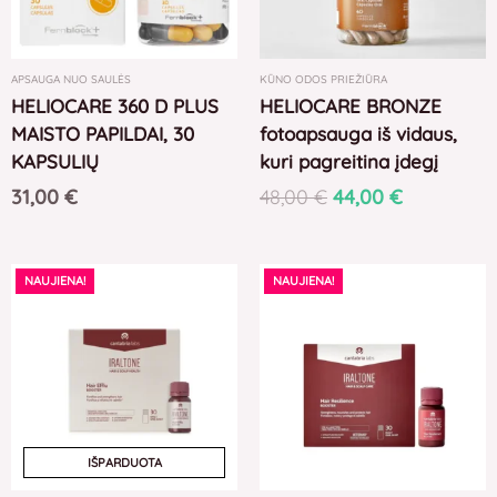
APSAUGA NUO SAULĖS
KŪNO ODOS PRIEŽIŪRA
HELIOCARE 360 D PLUS
HELIOCARE BRONZE
MAISTO PAPILDAI, 30
fotoapsauga iš vidaus,
KAPSULIŲ
kuri pagreitina įdegį
31,00
€
48,00
€
44,00
€
NAUJIENA!
NAUJIENA!
IŠPARDUOTA