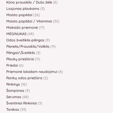
Kūno prausiklis / Dušo žėlė
6
Losjonas plaukams
3
Maisto papildai
26
Maisto papildai / Vitaminai
32
Makiažo priemonė
17
MĖGINUKAS
48
Odos šveitiklis-pilingas
9
Pienelis/Prausiklis/Valiklis
11
Pilingas\Šveitiklis
3
Plaukų priežiūrai
11
Priedai
6
Priemonė lokaliam naudojimui
8
Rankų odos priežiūra
2
Rinkinys
16
Šampūnas
9
Serumas
68
Šventiniai Rinkiniai
3
Tonikas
33