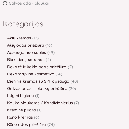
Galvos oda - plaukai
Kategorijos
Akių kremas
13
Akių odos priežiūra
16
Apsauga nuo saulės
49
Blakstienų serumas
2
Dekoltė ir kaklo odos priežiūra
2
Dekoratyvinė kosmetika
14
Dieninis kremas su SPF apsauga
40
Galvos odos ir plaukų priežiūra
20
Intymi higiena
1
Kaukė plaukams / Kondicionierius
7
Kreminė pudra
1
Kūno kremas
6
Kūno odos priežiūra
24