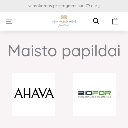
Pereiti
Nemokamas pristatymas nuo 79 eurų.
prie
turinio
Cart
Maisto papildai