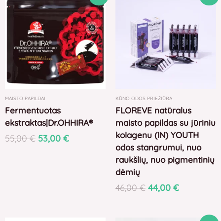
price
price
price
price
was:
is:
was:
is:
55,00 €.
53,00 €.
46,00 €.
44,00 €.
MAISTO PAPILDAI
KŪNO ODOS PRIEŽIŪRA
Fermentuotas
FLOREVE natūralus
ekstraktas|Dr.OHHIRA®
maisto papildas su jūriniu
kolagenu (IN) YOUTH
55,00
€
53,00
€
odos stangrumui, nuo
raukšlių, nuo pigmentinių
dėmių
46,00
€
44,00
€