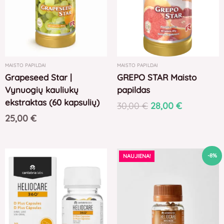
MAISTO PAPILDAI
MAISTO PAPILDAI
Grapeseed Star |
GREPO STAR Maisto
Vynuogių kauliukų
papildas
ekstraktas (60 kapsulių)
30,00
€
28,00
€
25,00
€
Original
Current
-8%
NAUJIENA!
price
price
was:
is:
48,00 €.
44,00 €.