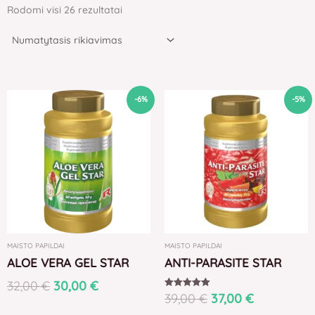
Rodomi visi 26 rezultatai
Original
Current
Original
Current
-6%
-5%
price
price
price
price
was:
is:
was:
is:
32,00 €.
30,00 €.
39,00 €.
37,00 €.
MAISTO PAPILDAI
MAISTO PAPILDAI
ALOE VERA GEL STAR
ANTI-PARASITE STAR
32,00
€
30,00
€
39,00
€
37,00
€
Įvertinimas:
5.00
iš 5