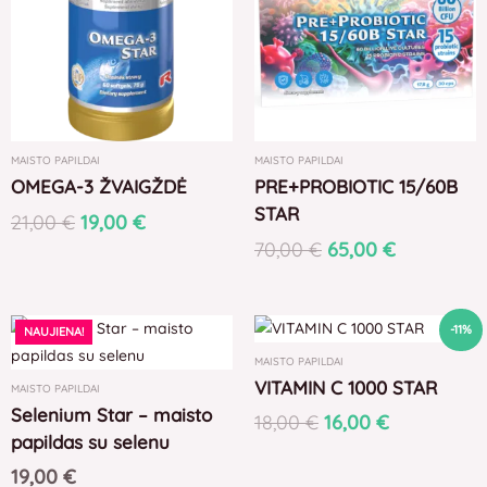
21,00 €.
19,00 €.
70,00 €.
65,00 €.
MAISTO PAPILDAI
MAISTO PAPILDAI
OMEGA-3 ŽVAIGŽDĖ
PRE+PROBIOTIC 15/60B
STAR
21,00
€
19,00
€
70,00
€
65,00
€
Original
Current
-11%
NAUJIENA!
price
price
MAISTO PAPILDAI
was:
is:
VITAMIN C 1000 STAR
MAISTO PAPILDAI
18,00 €.
16,00 €.
Selenium Star – maisto
18,00
€
16,00
€
papildas su selenu
19,00
€