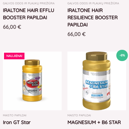
GALVOS ODOS IR PLAUKŲ PRIEŽIŪRA
GALVOS ODOS IR PLAUKŲ PRIEŽIŪRA
IRALTONE HAIR EFFLU
IRALTONE HAIR
BOOSTER PAPILDAI
RESILIENCE BOOSTER
PAPILDAI
66,00
€
66,00
€
Original
Current
-8%
NAUJIENA!
price
price
was:
is:
26,00 €.
24,00 €.
MAISTO PAPILDAI
MAISTO PAPILDAI
Iron GT Star
MAGNESIUM + B6 STAR