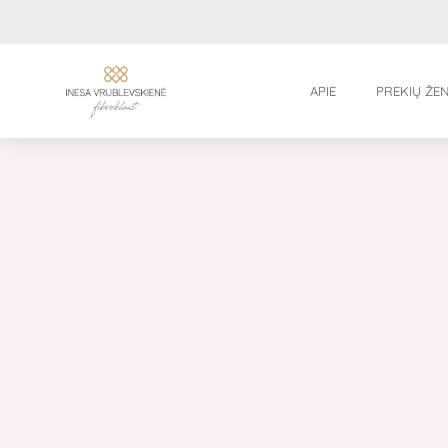
Pereiti
prie
turinio
APIE
PREKIŲ ŽEN