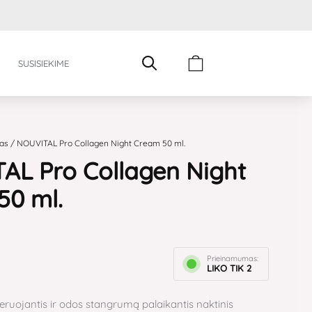
Cart
SUSISIEKIME
as
/ NOUVITAL Pro Collagen Night Cream 50 ml.
AL Pro Collagen Night
50 ml.
Prieinamumas:
LIKO TIK 2
eruojantis ir odos stangrumą palaikantis naktinis