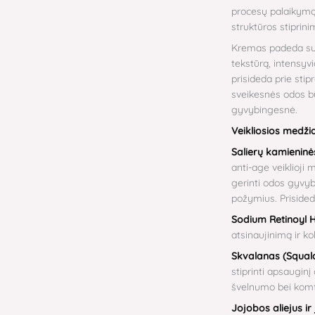
procesų palaikymą
struktūros stiprini
Kremas padeda sum
tekstūrą, intensyv
prisideda prie sti
sveikesnės odos bū
gyvybingesnė.
Veikliosios medžia
Salierų kamieninė
anti-age veiklioji
gerinti odos gyvy
požymius. Prisided
Sodium Retinoyl 
atsinaujinimą ir k
Skvalanas (Squal
stiprinti apsaugin
švelnumo bei komfo
Jojobos aliejus i