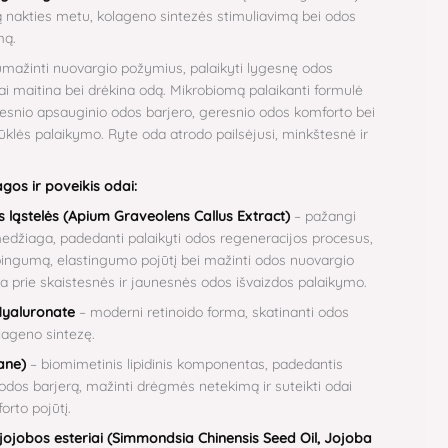
 nakties metu, kolageno sintezės stimuliavimą bei odos
mą.
ažinti nuovargio požymius, palaikyti lygesnę odos
iai maitina bei drėkina odą. Mikrobiomą palaikanti formulė
presnio apsauginio odos barjero, geresnio odos komforto bei
klės palaikymo. Ryte oda atrodo pailsėjusi, minkštesnė ir
gos ir poveikis odai:
s ląstelės (Apium Graveolens Callus Extract)
– pažangi
 medžiaga, padedanti palaikyti odos regeneracijos procesus,
bingumą, elastingumo pojūtį bei mažinti odos nuovargio
a prie skaistesnės ir jaunesnės odos išvaizdos palaikymo.
Hyaluronate
– moderni retinoido forma, skatinanti odos
olageno sintezę.
ane)
– biomimetinis lipidinis komponentas, padedantis
į odos barjerą, mažinti drėgmės netekimą ir suteikti odai
rto pojūtį.
r jojobos esteriai (Simmondsia Chinensis Seed Oil, Jojoba