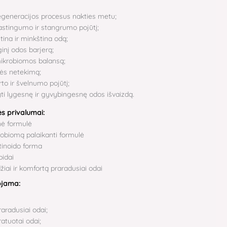
egeneracijos procesus nakties metu;
astingumo ir stangrumo pojūtį;
tina ir minkština odą;
inį odos barjerą;
mikrobiomos balansą;
ės netekimą;
to ir švelnumo pojūtį;
ti lygesnę ir gyvybingesnę odos išvaizdą.
s privalumai:
ė formulė
obiomą palaikanti formulė
tinoido forma
pidai
iai ir komfortą praradusiai odai
jama:
aradusiai odai;
ratuotai odai;