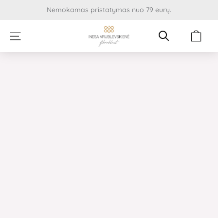
Pereiti
Nemokamas pristatymas nuo 79 eurų.
prie
turinio
Cart