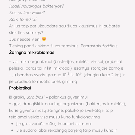
Kodėl naudingos bakterijos?
Kas su kuo veikia?
Kam to reikia?
Ar jūs taip pat užduodate sau šiuos klausimus ir jaučiatės
šiek tiek sutrikęs?
Jūs nesate vieni
Tiesiog paaiškinkime šiuos terminus. Paprastais žodžiais:
Žarnyno mikrobiomas
= visi mikroorganizmai (bakterijos, mielės, virusai, grybeliai,
pelėsiai, parazitai ir kiti mikrobai), esantys storojoje žarnoje
13
14
– jų bendras svoris yra nuo 10
iki 10
(daugiau kaip 2 kg) ir
jie pradeda formuotis prieš gimimą
Probiotikai
iš graikų
„pro bios”
– palankus gyvenimui
= gyvi, draugiški ir naudingi organizmai (bakterijos ir mielės),
kurie gyvena mūsų žarnyne, palaiko jo sveikatą ir taip
teigiamai veikia viso mūsų kūno funkcionavimą:
jie yra svarbūs mūsų imuninei sistemai
Jie sudaro labai reikalingą barjerą tarp mūsų kūno ir