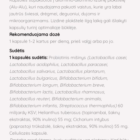
(Alu-Alu), kuri naudojama pakuoti vaistus, kurie yra labai
jautrūs šviesai, drėgmei, deguoniui, dujoms ir
mikroorganizmams. Lizdinė plokštelė ilgą laiką gali išlaikyti
kapsulių turinį optimalioje būklėje.
Rekomenduojama dozė
1 kapsulė 1–2 kartus per dieną, prieš valgį arba po jo.
Sudėtis
1 kapsulės sudėtis:
Probiotinis mišinys
(Lactobacillus casei,
Lactobacillus acidophilus, Lactobacillus paracasei,
Lactobacillus salivarius, Lactobacillus plantarum,
Lactobacillus bulgaricus, Bifidobacterium bifidum,
Bifidobacterium longum, Bifidobacterium breve,
Bifidobacterium lactis, Lactobacillus rhamnosus,
Lactobacillus reuteri, Bifidobacterium animalis,
Bifidobacterium infantis, Streptococcus thermophilus)
60
milijardų KSV; Helianthus tuberosus (topinambai, šaknų
ekstraktas, 90% inulino) 55 mg; Cichorium intybus
(paprastoji trūkažolė, šaknų ekstraktas, 90% inulino) 55 mg.
Celiuliozės kapsulė.
Pastaba produktams, kurių sudėtyje yra ekstracų: Kad būtų