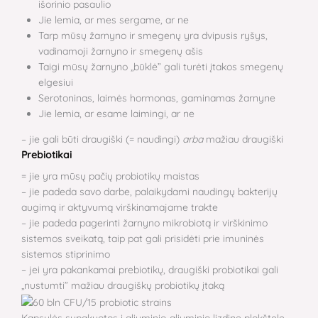
išorinio pasaulio
Jie lemia, ar mes sergame, ar ne
Tarp mūsų žarnyno ir smegenų yra dvipusis ryšys,
vadinamoji žarnyno ir smegenų ašis
Taigi mūsų žarnyno „būklė” gali turėti įtakos smegenų
elgesiui
Serotoninas, laimės hormonas, gaminamas žarnyne
Jie lemia, ar esame laimingi, ar ne
– jie gali būti draugiški (= naudingi)
arba
mažiau draugiški
Prebiotikai
= jie yra mūsų pačių probiotikų maistas
– jie padeda savo darbe, palaikydami naudingų bakterijų
augimą ir aktyvumą virškinamajame trakte
– jie padeda pagerinti žarnyno mikrobiotą ir virškinimo
sistemos sveikatą, taip pat gali prisidėti prie imuninės
sistemos stiprinimo
– jei yra pakankamai prebiotikų, draugiški probiotikai gali
„nustumti” mažiau draugiškų probiotikų įtaką
Kapsulės supakuotos į aliuminio-aliuminio lizdinę plokštelę