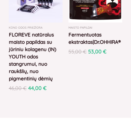
KŪNO ODOS PRIEŽIŪRA
MAISTO PAPILDAI
FLOREVE natūralus
Fermentuotas
maisto papildas su
ekstraktas|Dr.OHHIRA®
jūriniu kolagenu (IN)
55,00
€
53,00
€
YOUTH odos
stangrumui, nuo
raukšlių, nuo
pigmentinių dėmių
46,00
€
44,00
€