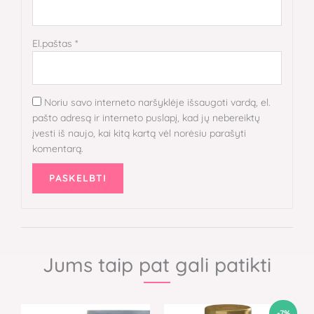
El.paštas
*
Noriu savo interneto naršyklėje išsaugoti vardą, el.
pašto adresą ir interneto puslapį, kad jų nebereiktų
įvesti iš naujo, kai kitą kartą vėl norėsiu parašyti
komentarą.
Jums taip pat gali patikti
Original
Current
-7%