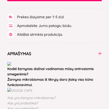
Prekes išsiųsime per 1-5 d.d.
Apmokėkite Jums patogiu būdu.
Atidžiai atrinkta produkcija.
APRAŠYMAS
Kodėl žarnynas dažnai vadinamas mūsų antrosiomis
smegenimis?
Žarnyno mikrobiomas iš tikrųjų daro įtaką viso kūno
funkcionavimui.
Kas yra žarnyno mikrobiomas?
Kas yra probiotikai?
Kas yra prebiotikai?