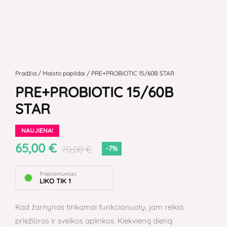
produkto
kiekis:
Pradžia
/
Maisto papildai
/ PRE+PROBIOTIC 15/60B STAR
PRE+PROBIOTIC
PRE+PROBIOTIC 15/60B
15/60B
STAR
STAR
NAUJIENA!
65,00
€
70,00
€
-7%
Prieinamumas:
LIKO TIK 1
Kad žarnynas tinkamai funkcionuotų, jam reikia
priežiūros ir sveikos aplinkos. Kiekvieną dieną.