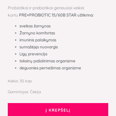
Probiotikai ir prebiotikai geriausiai veikia
kartu
PRE+PROBIOTIC 15/60B STAR
užtikrina:
sveikas žarnynas
Žarnyno komfortas
imuninis palaikymas
sumažėjęs nuovargis
Ligų prevencija
toksinų pašalinimas organizme
deguonies pernešimas organizme
Kiekis: 30 kap.
Gamintojas: Čekija
Į KREPŠELĮ