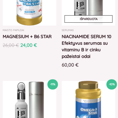
IŠPARDUOTA
MAISTO PAPILDAI
SERUMAS
MAGNESIUM + B6 STAR
NIACINAMIDE SERUM 10
Efektyvus serumas su
26,00
€
24,00
€
vitaminu B ir cinku
pažeistai odai
60,00
€
Original
Current
Original
Current
-11%
-10%
price
price
price
price
was:
is:
was:
is:
19,00 €.
17,00 €.
21,00 €.
19,00 €.