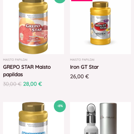
price
price
was:
is:
30,00 €.
28,00 €.
MAISTO PAPILDAI
MAISTO PAPILDAI
GREPO STAR Maisto
Iron GT Star
papildas
26,00
€
30,00
€
28,00
€
Original
Current
-8%
price
price
was:
is:
26,00 €.
24,00 €.