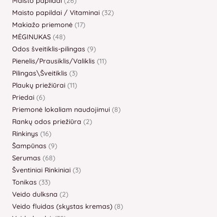
Maisto papildai
26
Maisto papildai / Vitaminai
32
Makiažo priemonė
17
MĖGINUKAS
48
Odos šveitiklis-pilingas
9
Pienelis/Prausiklis/Valiklis
11
Pilingas\Šveitiklis
3
Plaukų priežiūrai
11
Priedai
6
Priemonė lokaliam naudojimui
8
Rankų odos priežiūra
2
Rinkinys
16
Šampūnas
9
Serumas
68
Šventiniai Rinkiniai
3
Tonikas
33
Veido dulksna
2
Veido fluidas (skystas kremas)
8