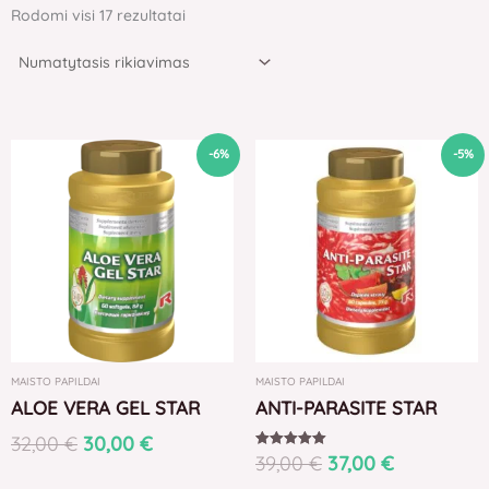
Rodomi visi 17 rezultatai
Original
Current
Original
Current
-6%
-5%
price
price
price
price
was:
is:
was:
is:
32,00 €.
30,00 €.
39,00 €.
37,00 €.
MAISTO PAPILDAI
MAISTO PAPILDAI
ALOE VERA GEL STAR
ANTI-PARASITE STAR
32,00
€
30,00
€
39,00
€
37,00
€
Įvertinimas:
5.00
iš 5