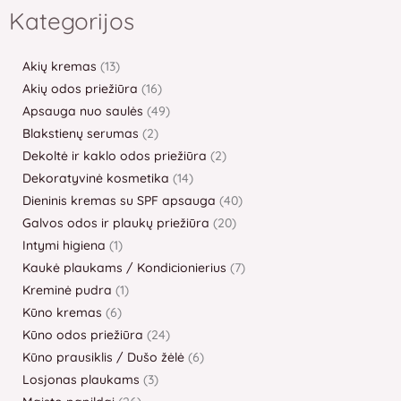
produktai
produktai
produktų
produktai
produktai
produktų
produktai
produktai
produktas
produktai
produktai
produktas
produktų
produktai
produktų
produktai
produktai
produktai
produktų
produktai
produktai
produktų
produktai
produktai
produktai
produktai
produktų
produktų
produktai
produktai
produktai
produktai
produktai
produktų
produktų
produktai
produktai
Kategorijos
Akių kremas
13
Akių odos priežiūra
16
Apsauga nuo saulės
49
Blakstienų serumas
2
Dekoltė ir kaklo odos priežiūra
2
Dekoratyvinė kosmetika
14
Dieninis kremas su SPF apsauga
40
Galvos odos ir plaukų priežiūra
20
Intymi higiena
1
Kaukė plaukams / Kondicionierius
7
Kreminė pudra
1
Kūno kremas
6
Kūno odos priežiūra
24
Kūno prausiklis / Dušo žėlė
6
Losjonas plaukams
3