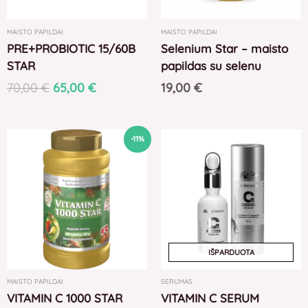
MAISTO PAPILDAI
MAISTO PAPILDAI
PRE+PROBIOTIC 15/60B
Selenium Star – maisto
STAR
papildas su selenu
70,00
€
65,00
€
19,00
€
Original
Current
-11%
price
price
was:
is:
18,00 €.
16,00 €.
IŠPARDUOTA
MAISTO PAPILDAI
SERUMAS
VITAMIN C 1000 STAR
VITAMIN C SERUM