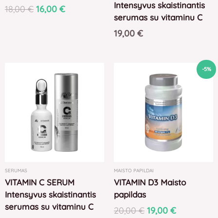
Intensyvus skaistinantis
18,00
€
16,00
€
serumas su vitaminu C
19,00
€
Original
Current
-5%
price
price
was:
is:
20,00 €.
19,00 €.
SERUMAS
MAISTO PAPILDAI
VITAMIN C SERUM
VITAMIN D3 Maisto
Intensyvus skaistinantis
papildas
serumas su vitaminu C
20,00
€
19,00
€