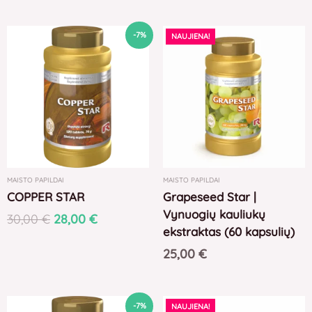
Original
Current
-7%
NAUJIENA!
price
price
was:
is:
30,00 €.
28,00 €.
MAISTO PAPILDAI
MAISTO PAPILDAI
COPPER STAR
Grapeseed Star |
Vynuogių kauliukų
30,00
€
28,00
€
ekstraktas (60 kapsulių)
25,00
€
Original
Current
-7%
NAUJIENA!