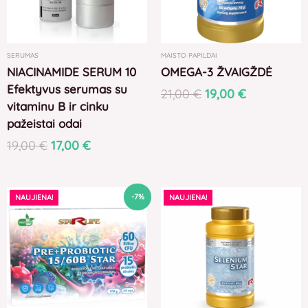
SERUMAS
MAISTO PAPILDAI
NIACINAMIDE SERUM 10
OMEGA-3 ŽVAIGŽDĖ
Efektyvus serumas su
21,00
€
19,00
€
vitaminu B ir cinku
pažeistai odai
19,00
€
17,00
€
Original
Current
-7%
NAUJIENA!
NAUJIENA!
price
price
was:
is:
70,00 €.
65,00 €.