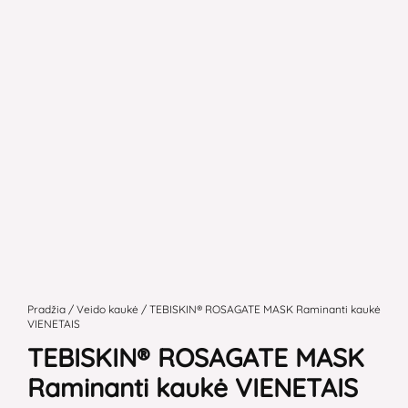
produkto
kiekis:
Pradžia
/
Veido kaukė
/ TEBISKIN® ROSAGATE MASK Raminanti kaukė
VIENETAIS
TEBISKIN®
TEBISKIN® ROSAGATE MASK
ROSAGATE
MASK
Raminanti kaukė VIENETAIS
Raminanti