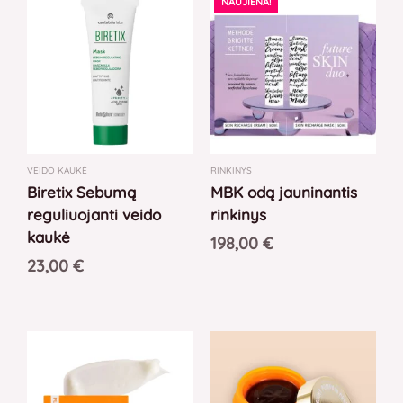
NAUJIENA!
VEIDO KAUKĖ
RINKINYS
Biretix Sebumą
MBK odą jauninantis
reguliuojanti veido
rinkinys
kaukė
198,00
€
23,00
€