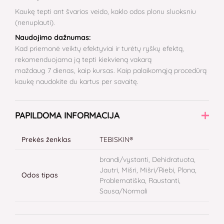
Kaukę tepti ant švarios veido, kaklo odos plonu sluoksniu
(nenuplauti).
Naudojimo dažnumas:
Kad priemonė veiktų efektyviai ir turėtų ryškų efektą,
rekomenduojama ją tepti kiekvieną vakarą
maždaug 7 dienas, kaip kursas. Kaip palaikomąją procedūrą
kaukę naudokite du kartus per savaitę.
PAPILDOMA INFORMACIJA
Prekės ženklas
TEBISKIN®
brandi/vystanti, Dehidratuota,
Jautri, Mišri, Mišri/Riebi, Plona,
Odos tipas
Problematiška, Raustanti,
Sausa/Normali