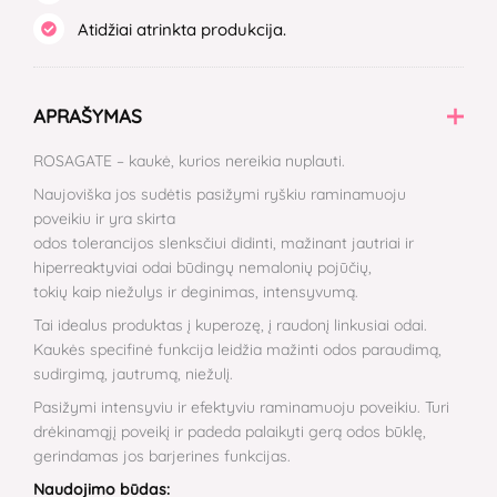
Atidžiai atrinkta produkcija.
APRAŠYMAS
ROSAGATE – kaukė, kurios nereikia nuplauti.
Naujoviška jos sudėtis pasižymi ryškiu raminamuoju
poveikiu ir yra skirta
odos tolerancijos slenksčiui didinti, mažinant jautriai ir
hiperreaktyviai odai būdingų nemalonių pojūčių,
tokių kaip niežulys ir deginimas, intensyvumą.
Tai idealus produktas į kuperozę, į raudonį linkusiai odai.
Kaukės specifinė funkcija leidžia mažinti odos paraudimą,
sudirgimą, jautrumą, niežulį.
Pasižymi intensyviu ir efektyviu raminamuoju poveikiu. Turi
drėkinamąjį poveikį ir padeda palaikyti gerą odos būklę,
gerindamas jos barjerines funkcijas.
Naudojimo būdas: