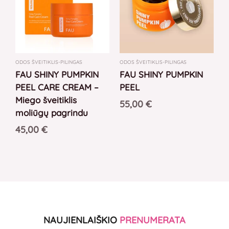
ODOS ŠVEITIKLIS-PILINGAS
ODOS ŠVEITIKLIS-PILINGAS
FAU SHINY PUMPKIN
FAU SHINY PUMPKIN
PEEL CARE CREAM –
PEEL
Miego šveitiklis
55,00
€
moliūgų pagrindu
45,00
€
NAUJIENLAIŠKIO
PRENUMERATA