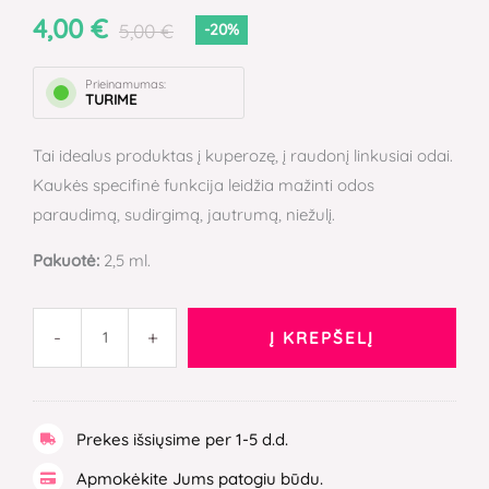
kaukė
4,00
€
5,00
€
-20%
VIENETAIS
Prieinamumas:
TURIME
Tai idealus produktas į kuperozę, į raudonį linkusiai odai.
Kaukės specifinė funkcija leidžia mažinti odos
paraudimą, sudirgimą, jautrumą, niežulį.
Pakuotė:
2,5 ml.
-
+
Į KREPŠELĮ
Prekes išsiųsime per 1-5 d.d.
Apmokėkite Jums patogiu būdu.