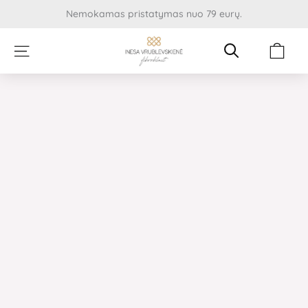
Pereiti
Nemokamas pristatymas nuo 79 eurų.
prie
turinio
Cart