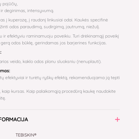
 pojūčių,
s ir deginimas, intensyvumą.
as į kuperozę, į raudonį linkusiai odai. Kaukės specifinė
ažinti odos paraudimą, sudirgimą, jautrumą, niežulį.
u ir efektyviu raminamuoju poveikiu. Turi drėkinamąjį poveikį
i gerą odos būklę, gerindamas jos barjerines funkcijas.
s:
arios veido, kaklo odos plonu sluoksniu (nenuplauti).
umas:
ų efektyviai ir turėtų ryškų efektą, rekomenduojama ją tepti
 kaip kursas. Kaip palaikomąją procedūrą kaukę naudokite
itę.
NFORMACIJA
TEBISKIN®