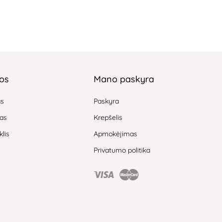
jos
Mano paskyra
as
Paskyra
as
Krepšelis
klis
Apmokėjimas
Privatumo politika