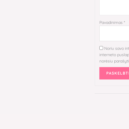
Pavadinimas
*
Noriu savo in
interneto puslapį
norėsiu parašyt