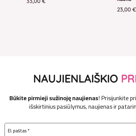
33,00
€
23,00
€
NAUJIENLAIŠKIO
PR
Būkite pirmieji sužinoję naujienas
! Prisijunkite 
išskirtinius pasiūlymus, naujienas ir patarim