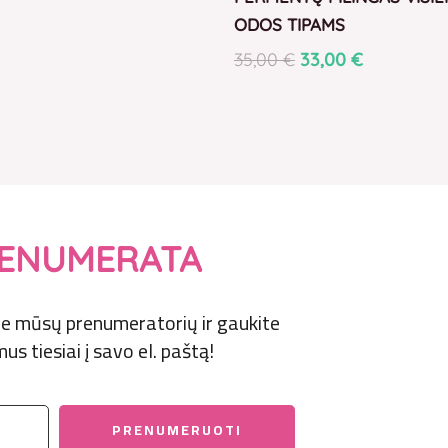
ODOS TIPAMS
35,00
€
33,00
€
ENUMERATA
prie mūsų prenumeratorių ir gaukite
us tiesiai į savo el. paštą!