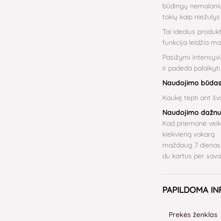
būdingų nemalonių
tokių kaip niežuly
Tai idealus produkt
funkcija leidžia m
Pasižymi intensyvi
ir padeda palaikyt
Naudojimo būda
Kaukę tepti ant šv
Naudojimo dažn
Kad priemonė veikt
kiekvieną vakarą
maždaug 7 dienas,
du kartus per sava
PAPILDOMA I
Prekės ženklas