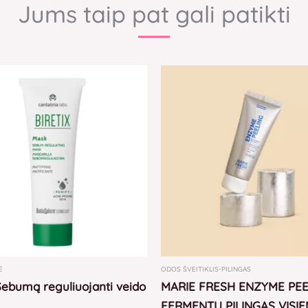
Jums taip pat gali patikti
Original
Current
price
price
was:
is:
35,00 €.
33,00 €.
Ė
ODOS ŠVEITIKLIS-PILINGAS
 Sebumą reguliuojanti veido
MARIE FRESH ENZYME PEE
FERMENTŲ PILINGAS VISI