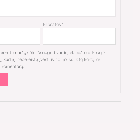
El.paštas
*
terneto naršyklėje išsaugoti vardą, el. pašto adresą ir
, kad jų nebereiktų įvesti iš naujo, kai kitą kartą vėl
i komentarą.