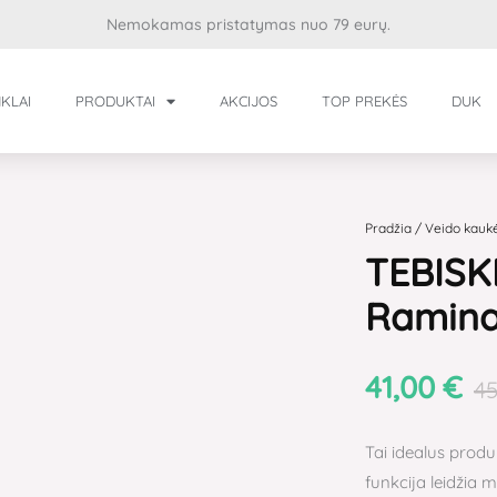
Nemokamas pristatymas nuo 79 eurų.
KLAI
PRODUKTAI
AKCIJOS
TOP PREKĖS
DUK
produkto
kiekis:
TEBISKIN®
Pradžia
/
Veido kauk
TEBISK
ROSAGATE
MASK
Ramina
Raminanti
kaukė
41,00
€
4
Tai idealus produ
funkcija leidžia 