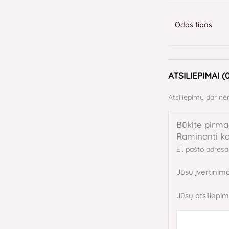
Odos tipas
ATSILIEPIMAI (
Atsiliepimų dar nėr
Būkite pirm
Raminanti k
El. pašto adres
Jūsų įvertinim
Jūsų atsiliepi