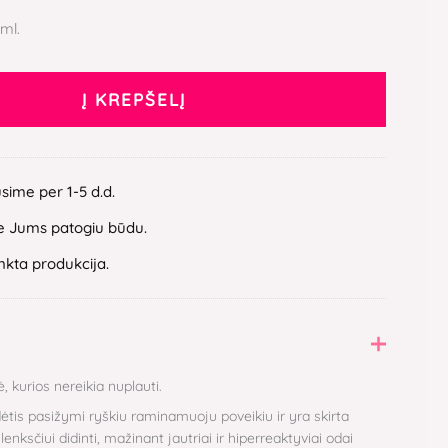
 ml.
Į KREPŠELĮ
ųsime per 1-5 d.d.
 Jums patogiu būdu.
inkta produkcija.
kurios nereikia nuplauti.
ėtis pasižymi ryškiu raminamuoju poveikiu ir yra skirta
lenksčiui didinti, mažinant jautriai ir hiperreaktyviai odai