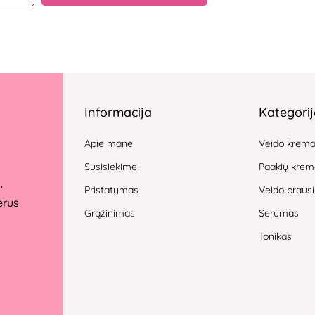
Informacija
Kategori
Apie mane
Veido krem
Susisiekime
Paakių krem
.
Pristatymas
Veido prausi
erus
Grąžinimas
Serumas
Tonikas