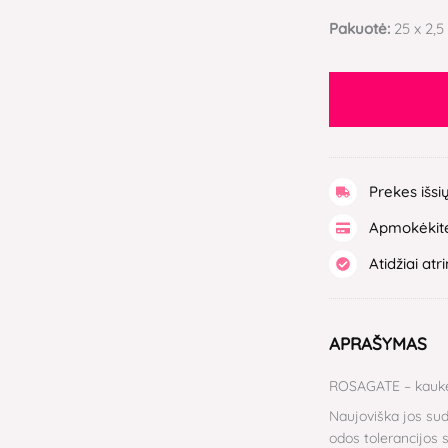
Pakuotė:
25 x 2,5
Prekes išsi
Apmokėkite
Atidžiai atr
APRAŠYMAS
ROSAGATE – kaukė, 
Naujoviška jos sud
odos tolerancijos s