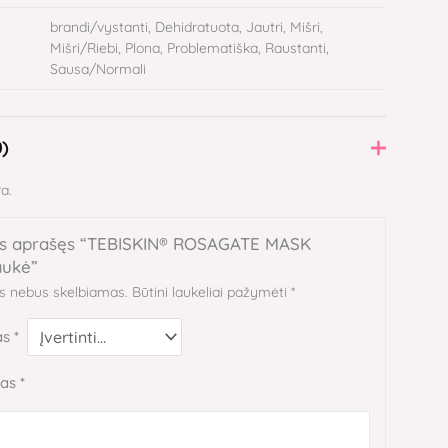
brandi/vystanti, Dehidratuota, Jautri, Mišri,
Mišri/Riebi, Plona, Problematiška, Raustanti,
Sausa/Normali
0)
a.
as aprašęs “TEBISKIN® ROSAGATE MASK
aukė”
as nebus skelbiamas.
Būtini laukeliai pažymėti
*
as
*
mas
*