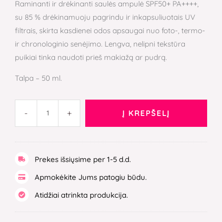
Raminanti ir drėkinanti saulės ampulė SPF50+ PA++++,
su 85 % drėkinamuoju pagrindu ir inkapsuliuotais UV
filtrais, skirta kasdienei odos apsaugai nuo foto-, termo-
ir chronologinio senėjimo. Lengva, nelipni tekstūra
puikiai tinka naudoti prieš makiažą ar pudrą.
Talpa – 50 ml.
-
+
Į KREPŠELĮ
Prekes išsiųsime per 1-5 d.d.
Apmokėkite Jums patogiu būdu.
Atidžiai atrinkta produkcija.