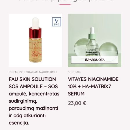
IŠPARDUOTA
PRIEMONĖ LOKALIAM NAUDOJIMUI
SERUMAS
FAU SKIN SOLUTION
VITAYES NIACINAMIDE
SOS AMPOULE – SOS
10% + HA-MATRIX7
ampulė, koncentratas
SERUM
sudirginimą,
23,00
€
paraudimą mažinanti
ir odą atkurianti
esencija.