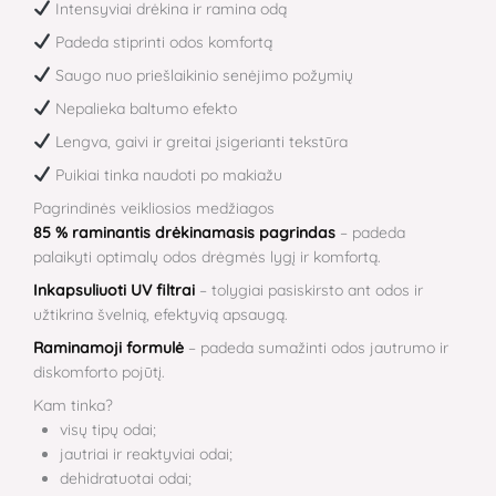
Intensyviai drėkina ir ramina odą
Padeda stiprinti odos komfortą
Saugo nuo priešlaikinio senėjimo požymių
Nepalieka baltumo efekto
Lengva, gaivi ir greitai įsigerianti tekstūra
Puikiai tinka naudoti po makiažu
Pagrindinės veikliosios medžiagos
85 % raminantis drėkinamasis pagrindas
– padeda
palaikyti optimalų odos drėgmės lygį ir komfortą.
Inkapsuliuoti UV filtrai
– tolygiai pasiskirsto ant odos ir
užtikrina švelnią, efektyvią apsaugą.
Raminamoji formulė
– padeda sumažinti odos jautrumo ir
diskomforto pojūtį.
Kam tinka?
visų tipų odai;
jautriai ir reaktyviai odai;
dehidratuotai odai;