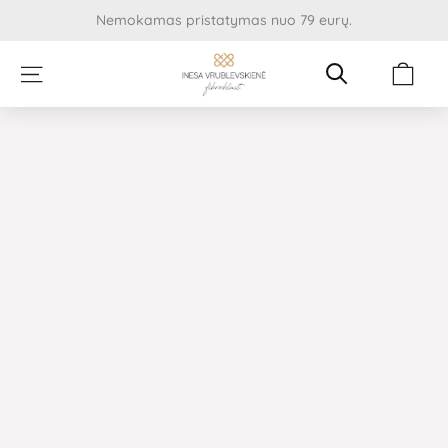
Pereiti
Nemokamas pristatymas nuo 79 eurų.
prie
turinio
Cart