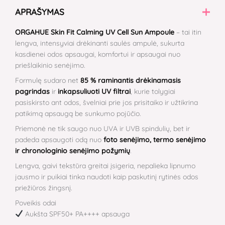
APRAŠYMAS
ORGAHUE Skin Fit Calming UV Cell Sun Ampoule
– tai itin
lengva, intensyviai drėkinanti saulės ampulė, sukurta
kasdienei odos apsaugai, komfortui ir apsaugai nuo
priešlaikinio senėjimo.
Formulę sudaro net
85 % raminantis drėkinamasis
pagrindas
ir
inkapsuliuoti UV filtrai
, kurie tolygiai
pasiskirsto ant odos, švelniai prie jos prisitaiko ir užtikrina
patikimą apsaugą be sunkumo pojūčio.
Priemonė ne tik saugo nuo UVA ir UVB spindulių, bet ir
padeda apsaugoti odą nuo
foto senėjimo, termo senėjimo
ir chronologinio senėjimo požymių
.
Lengva, gaivi tekstūra greitai įsigeria, nepalieka lipnumo
jausmo ir puikiai tinka naudoti kaip paskutinį rytinės odos
priežiūros žingsnį.
Poveikis odai
Aukšta SPF50+ PA++++ apsauga