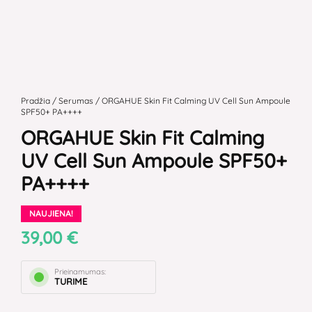
produkto
kiekis:
Pradžia
/
Serumas
/ ORGAHUE Skin Fit Calming UV Cell Sun Ampoule
SPF50+ PA++++
ORGAHUE
ORGAHUE Skin Fit Calming
Skin
Fit
UV Cell Sun Ampoule SPF50+
Calming
PA++++
UV
Cell
NAUJIENA!
Sun
39,00
€
Ampoule
SPF50+
Prieinamumas:
PA++++
TURIME