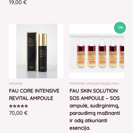
19,00
€
Original
Current
-7%
price
price
was:
is:
75,00 €.
70,00 €.
SERUMAS
PRIEMONĖ LOKALIAM NAUDOJIMUI
FAU CORE INTENSIVE
FAU SKIN SOLUTION
REVITAL AMPOULE
SOS AMPOULE – SOS
ampulė, sudirginimą,
70,00
€
Įvertinimas:
paraudimą mažinanti
5.00
iš 5
ir odą atkurianti
esencija.