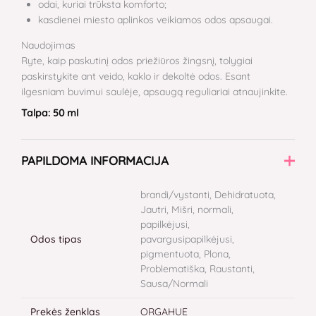
odai, kuriai trūksta komforto;
kasdienei miesto aplinkos veikiamos odos apsaugai.
Naudojimas
Ryte, kaip paskutinį odos priežiūros žingsnį, tolygiai
paskirstykite ant veido, kaklo ir dekoltė odos. Esant
ilgesniam buvimui saulėje, apsaugą reguliariai atnaujinkite.
Talpa: 50 ml
PAPILDOMA INFORMACIJA
brandi/vystanti, Dehidratuota,
Jautri, Mišri, normali,
papilkėjusi,
Odos tipas
pavargusipapilkėjusi,
pigmentuota, Plona,
Problematiška, Raustanti,
Sausa/Normali
Prekės ženklas
ORGAHUE