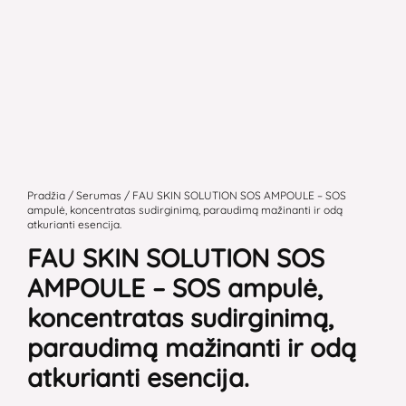
produkto
kiekis:
Pradžia
/
Serumas
/ FAU SKIN SOLUTION SOS AMPOULE – SOS
ampulė, koncentratas sudirginimą, paraudimą mažinanti ir odą
FAU
atkurianti esencija.
SKIN
FAU SKIN SOLUTION SOS
SOLUTION
AMPOULE – SOS ampulė,
SOS
AMPOULE
koncentratas sudirginimą,
-
paraudimą mažinanti ir odą
SOS
atkurianti esencija.
ampulė,
koncentratas