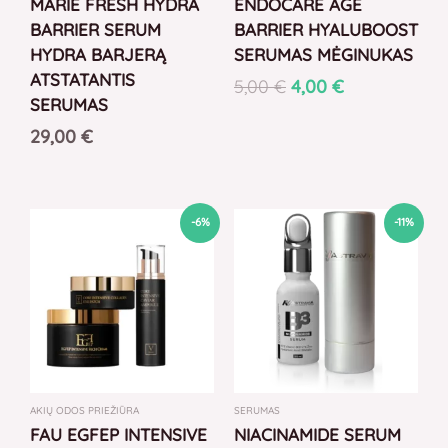
MARIE FRESH HYDRA
ENDOCARE AGE
BARRIER SERUM
BARRIER HYALUBOOST
HYDRA BARJERĄ
SERUMAS MĖGINUKAS
ATSTATANTIS
5,00
€
4,00
€
SERUMAS
29,00
€
Original
Current
Original
Current
-6%
-11%
price
price
price
price
was:
is:
was:
is:
180,00 €.
170,00 €.
19,00 €.
17,00 €.
AKIŲ ODOS PRIEŽIŪRA
SERUMAS
FAU EGFEP INTENSIVE
NIACINAMIDE SERUM