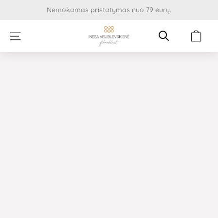
Pereiti
Nemokamas pristatymas nuo 79 eurų.
prie
turinio
Cart