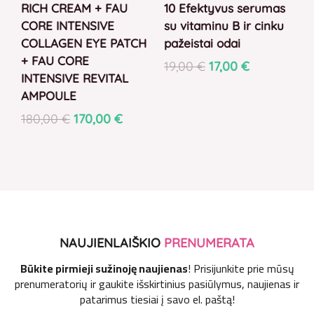
RICH CREAM + FAU
10 Efektyvus serumas
CORE INTENSIVE
su vitaminu B ir cinku
COLLAGEN EYE PATCH
pažeistai odai
+ FAU CORE
19,00
€
17,00
€
INTENSIVE REVITAL
AMPOULE
180,00
€
170,00
€
NAUJIENLAIŠKIO
PRENUMERATA
Būkite pirmieji sužinoję naujienas
! Prisijunkite prie mūsų
prenumeratorių ir gaukite išskirtinius pasiūlymus, naujienas ir
patarimus tiesiai į savo el. paštą!