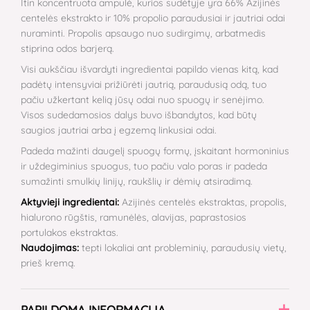
Itin koncentruota ampulė, kurios sudėtyje yra 66% Azijinės
centelės ekstrakto ir 10% propolio paraudusiai ir jautriai odai
nuraminti. Propolis apsaugo nuo sudirgimų, arbatmedis
stiprina odos barjerą.
Visi aukščiau išvardyti ingredientai papildo vienas kitą, kad
padėtų intensyviai prižiūrėti jautrią, paraudusią odą, tuo
pačiu užkertant kelią jūsų odai nuo spuogų ir senėjimo.
Visos sudedamosios dalys buvo išbandytos, kad būtų
saugios jautriai arba į egzemą linkusiai odai.
Padeda mažinti daugelį spuogų formų, įskaitant hormoninius
ir uždegiminius spuogus, tuo pačiu valo poras ir padeda
sumažinti smulkių linijų, raukšlių ir dėmių atsiradimą.
Aktyvieji ingredientai:
Azijinės centelės ekstraktas, propolis,
hialurono rūgštis, ramunėlės, alavijas, paprastosios
portulakos ekstraktas.
Naudojimas:
tepti lokaliai ant probleminių, paraudusių vietų,
prieš kremą.
PAPILDOMA INFORMACIJA