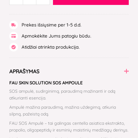
Prekes išsiųsime per 1-5 d.d.
Apmokėkite Jums patogiu būdu.
Atidžiai atrinkta produkcija.
APRAŠYMAS
FAU SKIN SOLUTION SOS AMPOULE
SOS ampulė, sudirginimą, paraudimą mažinanti ir odą
atkurianti esencija.
Ampulė mažina paraudimą, mažina uždegimą, atkuria
silpną, pažeistą odą.
FAU SOS Ampulė – tai galingas centella asiatica ekstrakto,
propolio, oligopeptidų ir esminių maistinių medžiagų derinys.