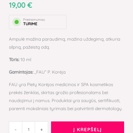
19,00
€
sudirginimą,
paraudimą
mažinanti
Prieinamumas:
TURIME
ir
odą
Ampulė mažina paraudimą, mažina uždegimą, atkuria
atkurianti
silpną, pažeistą odą.
esencija.
Tūris:
10 ml
Gamintojas:
,,FAU” P. Korėja
FAU yra Pietų Korėjos medicinos ir SPA kosmetikos
prekės ženklas, skirtas grožio profesionalams bei
naudojimui į namus. Produktai yra saugūs, sertifikuoti,
paremti moksliniais tyrimais bei patvirtinti dermatologų.
-
+
Į KREPŠELĮ