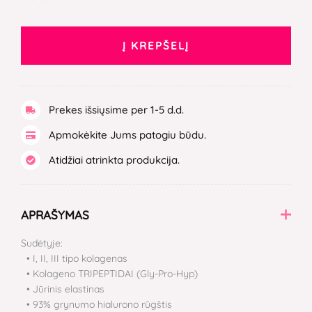
Į KREPŠELĮ
Prekes išsiųsime per 1-5 d.d.
Apmokėkite Jums patogiu būdu.
Atidžiai atrinkta produkcija.
APRAŠYMAS
Sudėtyje:
• I, II, III tipo kolagenas
• Kolageno TRIPEPTIDAI (Gly-Pro-Hyp)
• Jūrinis elastinas
• 93% grynumo hialurono rūgštis