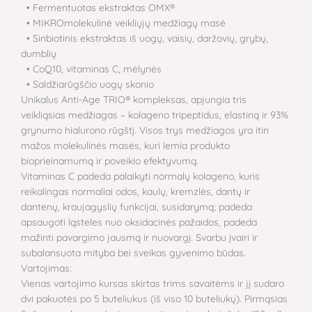
• Fermentuotas ekstraktas OMX®
• MIKROmolekulinė veikliųjų medžiagų masė
• Sinbiotinis ekstraktas iš uogų, vaisių, daržovių, grybų,
dumblių
• CoQ10, vitaminas C, mėlynės
• Saldžiarūgščio uogų skonio
Unikalus Anti-Age TRIO® kompleksas, apjungia tris
veikliąsias medžiagas – kolageno tripeptidus, elastiną ir 93%
grynumo hialurono rūgštį. Visos trys medžiagos yra itin
mažos molekulinės masės, kuri lemia produkto
bioprieinamumą ir poveikio efektyvumą.
Vitaminas C padeda palaikyti normalų kolageno, kuris
reikalingas normaliai odos, kaulų, kremzlės, dantų ir
dantenų, kraujagyslių funkcijai, susidarymą; padeda
apsaugoti ląsteles nuo oksidacinės pažaidos, padeda
mažinti pavargimo jausmą ir nuovargį. Svarbu įvairi ir
subalansuota mityba bei sveikas gyvenimo būdas.
Vartojimas:
Vienas vartojimo kursas skirtas trims savaitėms ir jį sudaro
dvi pakuotės po 5 buteliukus (iš viso 10 buteliukų). Pirmąsias