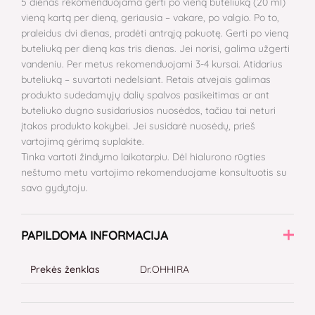
5 dienas rekomenduojama gerti po vieną buteliuką (20 ml)
vieną kartą per dieną, geriausia – vakare, po valgio. Po to,
praleidus dvi dienas, pradėti antrąją pakuotę. Gerti po vieną
buteliuką per dieną kas tris dienas. Jei norisi, galima užgerti
vandeniu. Per metus rekomenduojami 3-4 kursai. Atidarius
buteliuką – suvartoti nedelsiant. Retais atvejais galimas
produkto sudedamųjų dalių spalvos pasikeitimas ar ant
buteliuko dugno susidariusios nuosėdos, tačiau tai neturi
įtakos produkto kokybei. Jei susidarė nuosėdų, prieš
vartojimą gėrimą suplakite.
Tinka vartoti žindymo laikotarpiu. Dėl hialurono rūgties
neštumo metu vartojimo rekomenduojame konsultuotis su
savo gydytoju.
PAPILDOMA INFORMACIJA
Prekės ženklas
Dr.OHHIRA