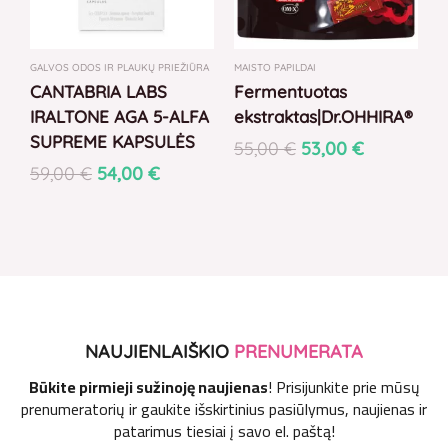
GALVOS ODOS IR PLAUKŲ PRIEŽIŪRA
MAISTO PAPILDAI
CANTABRIA LABS
Fermentuotas
IRALTONE AGA 5-ALFA
ekstraktas|Dr.OHHIRA®
SUPREME KAPSULĖS
55,00
€
53,00
€
59,00
€
54,00
€
NAUJIENLAIŠKIO
PRENUMERATA
Būkite pirmieji sužinoję naujienas
! Prisijunkite prie mūsų
prenumeratorių ir gaukite išskirtinius pasiūlymus, naujienas ir
patarimus tiesiai į savo el. paštą!