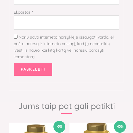
El.paštas
*
Noriu savo interneto naršyklėje išsaugoti vardą, el.
pašto adresą ir interneto puslapį, kad jų nebereiktų
įvesti iš naujo, kai kitą kartą vėl norėsiu parašyti
komentarą.
Jums taip pat gali patikti
Original
Current
Original
Current
-5%
-10%
price
price
price
price