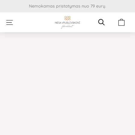
Pereiti
Nemokamas pristatymas nuo 79 eurų.
prie
turinio
Cart