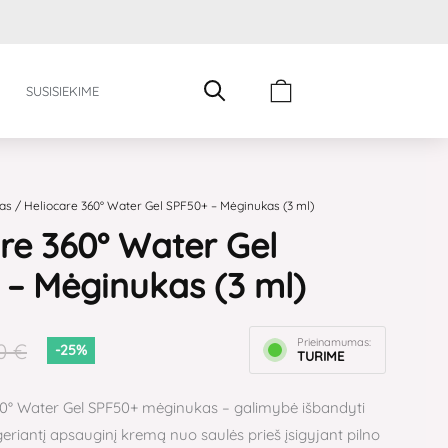
Cart
SUSISIEKIME
as
/ Heliocare 360° Water Gel SPF50+ – Mėginukas (3 ml)
re 360° Water Gel
– Mėginukas (3 ml)
Prieinamumas:
00
€
-25%
TURIME
60° Water Gel SPF50+ mėginukas – galimybė išbandyti
igeriantį apsauginį kremą nuo saulės prieš įsigyjant pilno