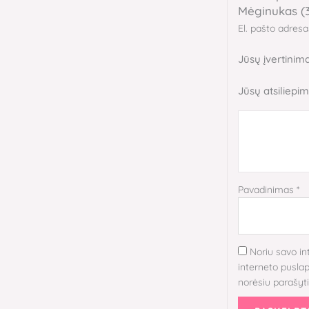
Mėginukas (3
El. pašto adres
Jūsų įvertinim
Jūsų atsiliepi
Pavadinimas
*
Noriu savo in
interneto puslapį
norėsiu parašyt