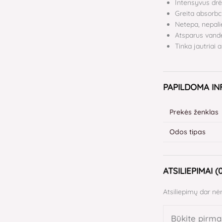
Intensyvus dr
Greita absorbc
Netepa, nepal
Atsparus vanden
Tinka jautriai a
PAPILDOMA I
Prekės ženklas
Odos tipas
ATSILIEPIMAI (
Atsiliepimų dar nėr
Būkite pirma