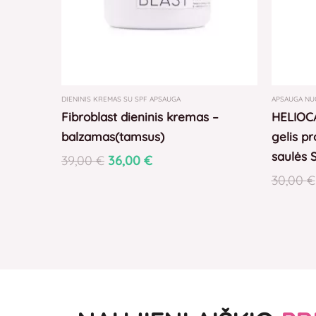
DIENINIS KREMAS SU SPF APSAUGA
APSAUGA NU
Fibroblast dieninis kremas –
HELIOCA
balzamas(tamsus)
gelis p
saulės 
39,00
€
36,00
€
30,00
€