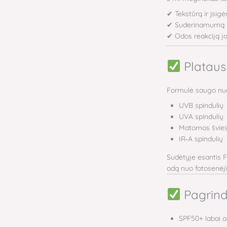
✔ Tekstūrą ir įsig
✔ Suderinamumą 
✔ Odos reakciją ja
Plataus
Formulė saugo nu
UVB spindulių
UVA spindulių
Matomos švies
IR‑A spindulių
Sudėtyje esantis 
odą nuo fotosenėj
Pagrind
SPF50+ labai 