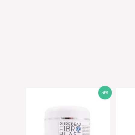
Original
Current
-8%
price
price
was:
is:
39,00 €.
36,00 €.