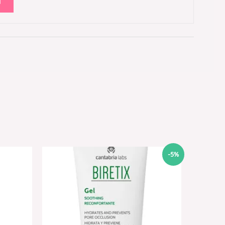
Original
Current
-5%
price
price
was:
is:
22,00 €.
21,00 €.