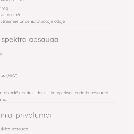
ėrimą
su makiažu
utresnėje ar dehidratuotoje odoje
 spektro apsauga
o:
os (HEV)
Fernblock®+ antioksidacinis kompleksas padeda apsaugoti
imo.
iniai privalumai
aukšta apsauga