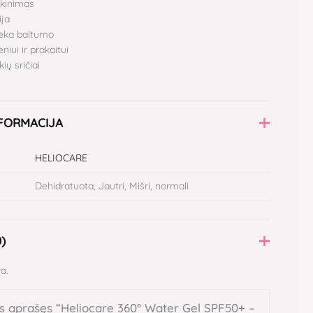
ėkinimas
ija
ieka baltumo
iui ir prakaitui
kių sričiai
NFORMACIJA
HELIOCARE
Dehidratuota, Jautri, Mišri, normali
0)
a.
s aprašęs “Heliocare 360° Water Gel SPF50+ –