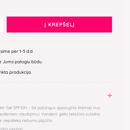
Į KREPŠELĮ
ųsime per 1-5 d.d.
 Jums patogiu būdu.
inkta produkcija.
ter Gel SPF50+ – tai pažangus apsauginis kremas nuo
asdieniam naudojimui. Vandens gelio tekstūra suteikia
 ir nepalieka riebumo pojūčio.
žia įvertinti: