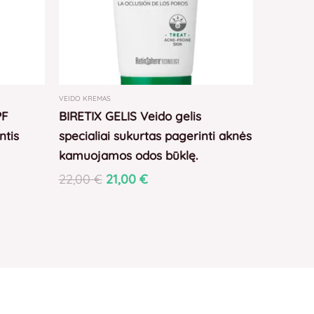
VEIDO KREMAS
PF
BIRETIX GELIS Veido gelis
ntis
specialiai sukurtas pagerinti aknės
kamuojamos odos būklę.
22,00
€
21,00
€