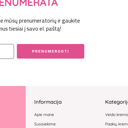
ENUMERATA
prie mūsų prenumeratorių ir gaukite
us tiesiai į savo el. paštą!
Informacija
Kategori
Apie mane
Veido krem
Susisiekime
Paakių krem