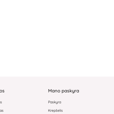
jos
Mano paskyra
as
Paskyra
as
Krepšelis