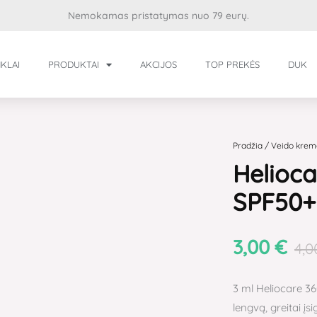
Nemokamas pristatymas nuo 79 eurų.
KLAI
PRODUKTAI
AKCIJOS
TOP PREKĖS
DUK
produkto
kiekis:
Heliocare
Pradžia
/
Veido krem
Helioca
360°
Water
SPF50+ 
Gel
SPF50+
3,00
€
–
4,
Mėginukas
(3
3 ml Heliocare 3
ml)
lengvą, greitai įs