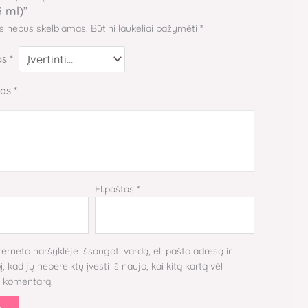
 ml)”
as nebus skelbiamas.
Būtini laukeliai pažymėti
*
as
*
mas
*
El.paštas
*
terneto naršyklėje išsaugoti vardą, el. pašto adresą ir
, kad jų nebereiktų įvesti iš naujo, kai kitą kartą vėl
i komentarą.