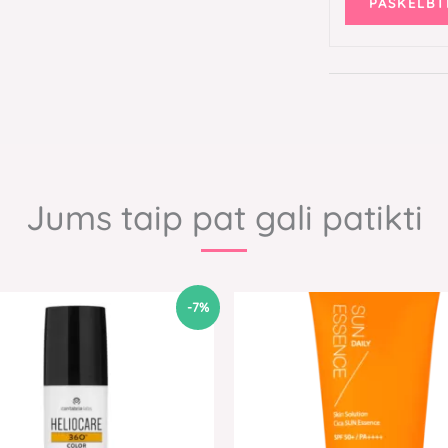
Jums taip pat gali patikti
Original
Current
-7%
price
price
was:
is:
30,00 €.
28,00 €.