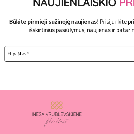
NAUJIENLAIŠKIO
PR
Būkite pirmieji sužinoję naujienas
! Prisijunkite 
išskirtinius pasiūlymus, naujienas ir patarim