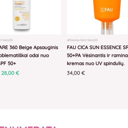
O SAULĖS
APSAUGA NUO SAULĖS
RE 360 Beige Apsauginis
FAU CICA SUN ESSENCE S
roblematiškai odai nuo
50+PA Vėsinantis ir ramina
SPF 50+
kremas nuo UV spindulių.
28,00
€
34,00
€