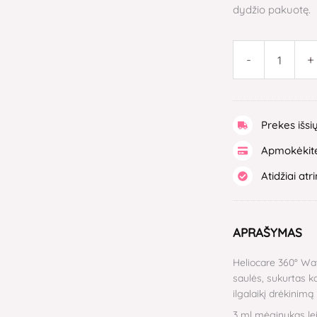
dydžio pakuotę.
-
+
Prekes išsi
Apmokėkite
Atidžiai atr
APRAŠYMAS
Heliocare 360° Wa
saulės, sukurtas k
ilgalaikį drėkinimą
3 ml mėginukas leid