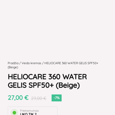
produkto
kiekis:
Pradžia
/
Veido kremas
/ HELIOCARE 360 WATER GELIS SPF50+
(Beige)
HELIOCARE
HELIOCARE 360 WATER
360
WATER
GELIS SPF50+ (Beige)
GELIS
SPF50+
27,00
€
29,00
€
-7%
(Beige)
Prieinamumas:
LIKO TIK 2