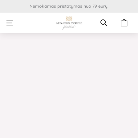
Pereiti
Nemokamas pristatymas nuo 79 eurų.
prie
turinio
Cart