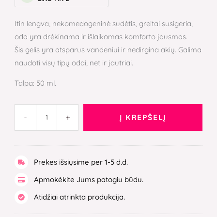
Itin lengva, nekomedogeninė sudėtis, greitai susigeria,
oda yra drėkinama ir išlaikomas komforto jausmas.
Šis gelis yra atsparus vandeniui ir nedirgina akių. Galima
naudoti visų tipų odai, net ir jautriai.
Talpa: 50 ml.
-
+
Į KREPŠELĮ
Prekes išsiųsime per 1-5 d.d.
Apmokėkite Jums patogiu būdu.
Atidžiai atrinkta produkcija.