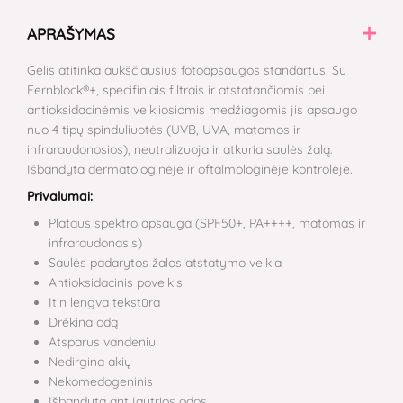
APRAŠYMAS
Gelis atitinka aukščiausius fotoapsaugos standartus. Su
Fernblock®+, specifiniais filtrais ir atstatančiomis bei
antioksidacinėmis veikliosiomis medžiagomis jis apsaugo
nuo 4 tipų spinduliuotės (UVB, UVA, matomos ir
infraraudonosios), neutralizuoja ir atkuria saulės žalą.
Išbandyta dermatologinėje ir oftalmologinėje kontrolėje.
Privalumai:
Plataus spektro apsauga (SPF50+, PA++++, matomas ir
infraraudonasis)
Saulės padarytos žalos atstatymo veikla
Antioksidacinis poveikis
Itin lengva tekstūra
Drėkina odą
Atsparus vandeniui
Nedirgina akių
Nekomedogeninis
Išbandyta ant jautrios odos