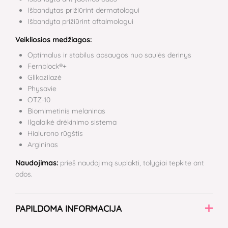
Išbandytas prižiūrint dermatologui
Išbandyta prižiūrint oftalmologui
Veikliosios medžiagos:
Optimalus ir stabilus apsaugos nuo saulės derinys
Fernblock®+
Glikozilazė
Physavie
OTZ-10
Biomimetinis melaninas
Ilgalaikė drėkinimo sistema
Hialurono rūgštis
Argininas
Naudojimas:
prieš naudojimą suplakti, tolygiai tepkite ant
odos.
PAPILDOMA INFORMACIJA