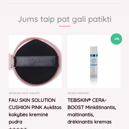
Jums taip pat gali patikti
Original
Current
-4%
price
price
was:
is:
45,00 €.
43,00 €.
APSAUGA NUO SAULĖS
VEIDO KREMAS
FAU SKIN SOLUTION
TEBISKIN® CERA-
CUSHION PINK Aukštos
BOOST Minkštinantis,
kokybės kreminė
maitinantis,
pudra
drėkinantis kremas