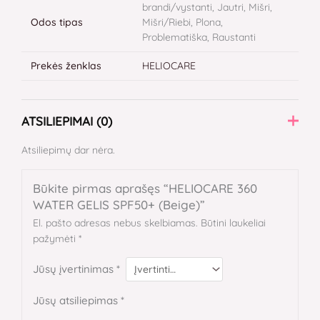
brandi/vystanti, Jautri, Mišri,
Odos tipas
Mišri/Riebi, Plona,
Problematiška, Raustanti
Prekės ženklas
HELIOCARE
ATSILIEPIMAI (0)
Atsiliepimų dar nėra.
Būkite pirmas aprašęs “HELIOCARE 360
WATER GELIS SPF50+ (Beige)”
El. pašto adresas nebus skelbiamas.
Būtini laukeliai
pažymėti
*
Jūsų įvertinimas
*
Jūsų atsiliepimas
*