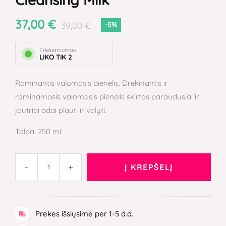
Cleansing
Milk
37,00
€
39,00
€
-5%
Prieinamumas:
LIKO TIK 2
Raminantis valomasis pienelis. Drėkinantis ir
raminamasis valomasis pienelis skirtas paraudusiai ir
jautriai odai plauti ir valyti.
Talpa: 250 ml.
-
+
Į KREPŠELĮ
Prekes išsiųsime per 1-5 d.d.