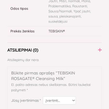
Jautri, Mišri, normali, Plona,
Problematiška, Raustanti,
Odos tipas
Sausa/Normali, Ypač jautri,
sausa, pleiskanojanti,
suskeldėjusi
Prekės ženklas
TEBISKIN®
ATSILIEPIMAI (0)
Atsiliepimų dar nėra.
Būkite pirmas aprašęs “TEBISKIN
ROSAGATE® Cleansing Milk”
El. pašto adresas nebus skelbiamas.
Būtini laukeliai
pažymėti
*
Jūsų įvertinimas
*