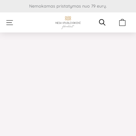
Pereiti
Nemokamas pristatymas nuo 79 eurų.
prie
turinio
Cart