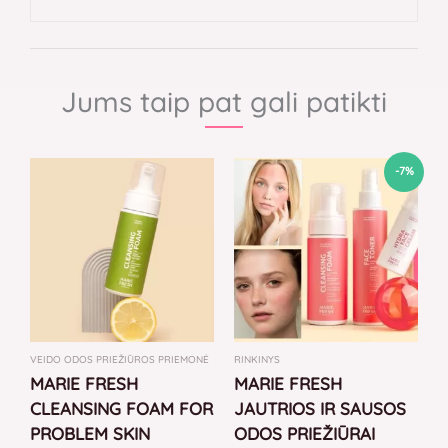
Jums taip pat gali patikti
Original
Current
-7%
price
price
was:
is:
69,00 €.
64,00 €.
VEIDO ODOS PRIEŽIŪROS PRIEMONĖ
RINKINYS
MARIE FRESH
MARIE FRESH
CLEANSING FOAM FOR
JAUTRIOS IR SAUSOS
PROBLEM SKIN
ODOS PRIEŽIŪRAI