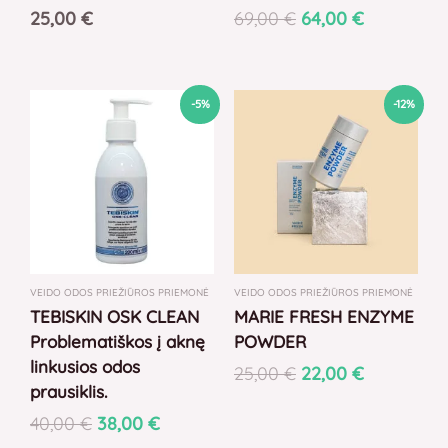
25,00
€
69,00
€
64,00
€
Original
Current
Original
Current
-5%
-12%
price
price
price
price
was:
is:
was:
is:
40,00 €.
38,00 €.
25,00 €.
22,00 €.
VEIDO ODOS PRIEŽIŪROS PRIEMONĖ
VEIDO ODOS PRIEŽIŪROS PRIEMONĖ
TEBISKIN OSK CLEAN
MARIE FRESH ENZYME
Problematiškos į aknę
POWDER
linkusios odos
25,00
€
22,00
€
prausiklis.
40,00
€
38,00
€