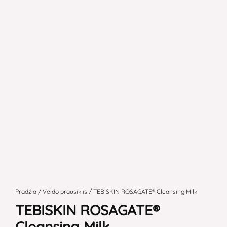
produkto
kiekis:
Pradžia
/
Veido prausiklis
/ TEBISKIN ROSAGATE® Cleansing Milk
TEBISKIN
TEBISKIN ROSAGATE®
ROSAGATE®
Cleansing Milk