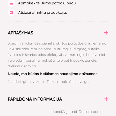
Apmokėkite Jums patogiu būdu.
Atidžiai atrinkta produkcija.
APRAŠYMAS
Specifinis valomasis pienelis, skirtas paraudusiai ir į eritemą
linkusiai odai. Mažina odos jautrumą, sudirgimą, suteiks
švelnios ir švarios odos efektą. Jis veiksmingai, bet švelniai
valo odą ir pašalina makiažą, taip pat ir paakių zonoje,
drėkina ir ramina.
Naudojimo būdas ir siūlomas naudojimo dažnumas:
Naudoti ryte ir vakare. Tinka ir makiažui nuvalyti.
PAPILDOMA INFORMACIJA
brandi/vystanti, Dehidratuota,