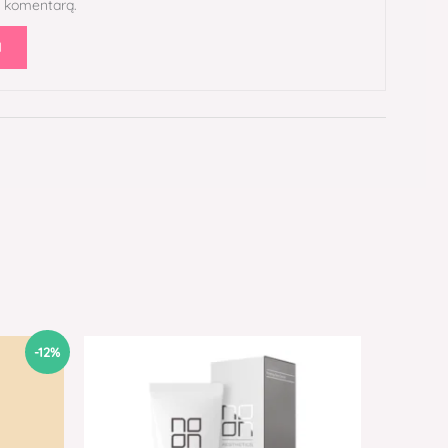
i komentarą.
-12%