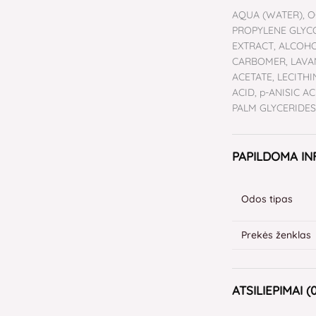
AQUA (WATER), O
PROPYLENE GLYCO
EXTRACT, ALCOHO
CARBOMER, LAVAN
ACETATE, LECITH
ACID, p-ANISIC A
PALM GLYCERIDES
PAPILDOMA I
Odos tipas
Prekės ženklas
ATSILIEPIMAI (