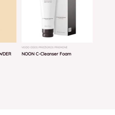
VEIDO ODOS PRIEŽIŪROS PRIEMONĖ
OWDER
NOON C-Cleanser Foam