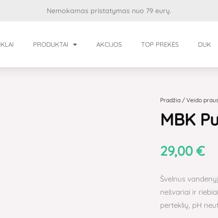
Nemokamas pristatymas nuo 79 eurų.
KLAI
PRODUKTAI
AKCIJOS
TOP PREKĖS
DUK
produkto
kiekis:
MBK
Pradžia
/
Veido praus
MBK Pur
Purifying
Cleansing
Milk
29,00
€
Švelnus vandenyje
nešvariai ir rieb
perteklių, pH neut