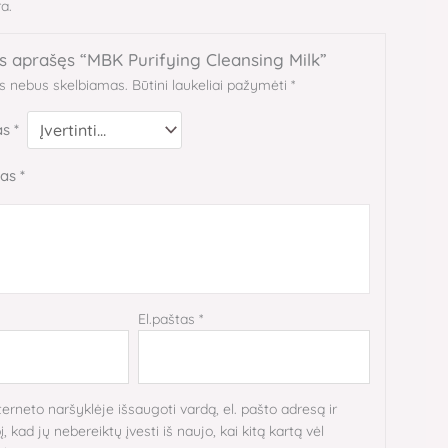
a.
s aprašęs “MBK Purifying Cleansing Milk”
as nebus skelbiamas.
Būtini laukeliai pažymėti
*
as
*
mas
*
El.paštas
*
terneto naršyklėje išsaugoti vardą, el. pašto adresą ir
, kad jų nebereiktų įvesti iš naujo, kai kitą kartą vėl