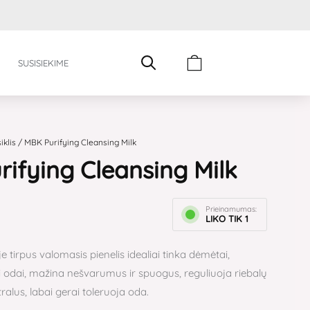
Cart
SUSISIEKIME
iklis
/ MBK Purifying Cleansing Milk
ifying Cleansing Milk
Prieinamumas:
LIKO TIK 1
 tirpus valomasis pienelis idealiai tinka dėmėtai,
iai odai, mažina nešvarumus ir spuogus, reguliuoja riebalų
ralus, labai gerai toleruoja oda.