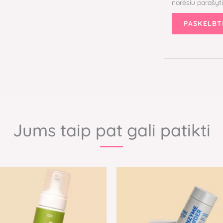
norėsiu parašyt
Jums taip pat gali patikti
Original
Current
price
price
was:
is:
25,00 €.
22,00 €.