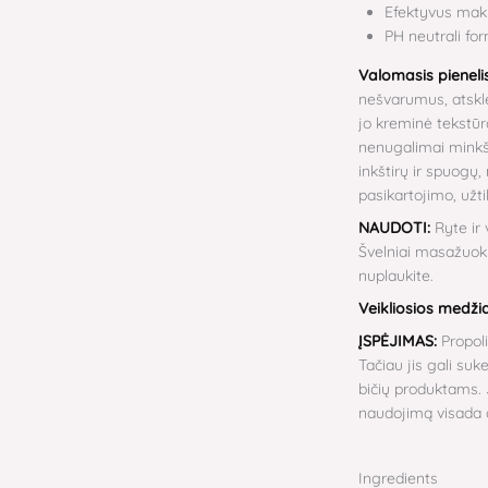
Efektyvus maki
PH neutrali fo
Valomasis pieneli
nešvarumus, atskle
jo kreminė tekstūra
nenugalimai minkšt
inkštirų ir spuogų
pasikartojimo, užti
NAUDOTI:
Ryte ir
Švelniai masažuoki
nuplaukite.
Veikliosios medži
ĮSPĖJIMAS:
Propol
Tačiau jis gali su
bičių produktams. 
naudojimą visada atl
Ingredients