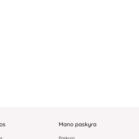
jos
Mano paskyra
as
Paskyra