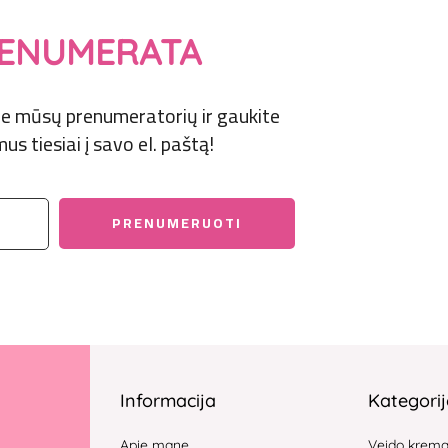
ENUMERATA
prie mūsų prenumeratorių ir gaukite
us tiesiai į savo el. paštą!
Informacija
Kategori
Apie mane
Veido krem