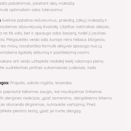
ažo pašalinimas, įskaitant akių makiažą
rmulė optimaliam odos toleravimui
s
švelniai pašalina nešvarumus, prakaitą, (akių) makiažą ir
isdamas atjaunėjusią išvaizdą. Užpiltas natūraliais aliejais,
 ne tik valo, bet ir apsaugo odos barjerą, todėl ji jaučiasi
a. Mėgaukitės veido oda, kurioje nėra riebaus blizgesio,
, nes mūsų novatoriška formulė aktyviai apsaugo nuo jų
krindama ilgalaikį aiškumą ir pasitikėjimą savimi.
 vakare ant veido užtepkite nedidelį kiekį valomojo pieno.
te sudrėkintais pirštais sukamaisiais judesiais, tada
agos:
Propolis, salicilo rūgštis, levandos
is paprastai laikomas saugiu, kai naudojamas tinkamai.
kelti alergines reakcijas, ypač asmenims, alergiškiems kitiems
Jei atsiranda dirginimas, nutraukite vartojimą. Prieš
ikite pleistro testą, ypač jei turite alergiją.