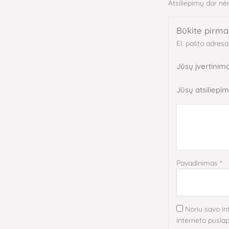
Atsiliepimų dar nėr
Būkite pirma
El. pašto adres
Jūsų įvertinim
Jūsų atsiliepi
Pavadinimas
*
Noriu savo in
interneto puslapį