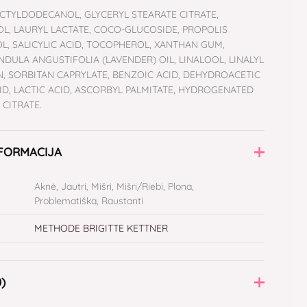
CTYLDODECANOL, GLYCERYL STEARATE CITRATE,
L, LAURYL LACTATE, COCO-GLUCOSIDE, PROPOLIS
L, SALICYLIC ACID, TOCOPHEROL, XANTHAN GUM,
DULA ANGUSTIFOLIA (LAVENDER) OIL, LINALOOL, LINALYL
IN, SORBITAN CAPRYLATE, BENZOIC ACID, DEHYDROACETIC
CID, LACTIC ACID, ASCORBYL PALMITATE, HYDROGENATED
 CITRATE.
NFORMACIJA
Aknė, Jautri, Mišri, Mišri/Riebi, Plona,
Problematiška, Raustanti
METHODE BRIGITTE KETTNER
0)