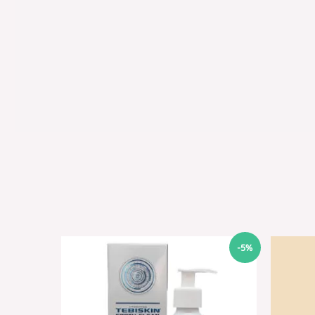
Original
Current
-5%
price
price
was:
is:
40,00 €.
38,00 €.