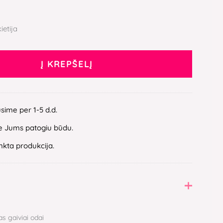
ietija
Į KREPŠELĮ
ųsime per 1-5 d.d.
 Jums patogiu būdu.
inkta produkcija.
s gaiviai odai