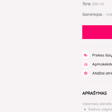
Tūris:
200 ml.
Gamintojas
– Vok
Prekes išsi
Apmokėkite
Atidžiai atr
APRAŠYMAS
Valomasis pienelis
Švelnus valyma