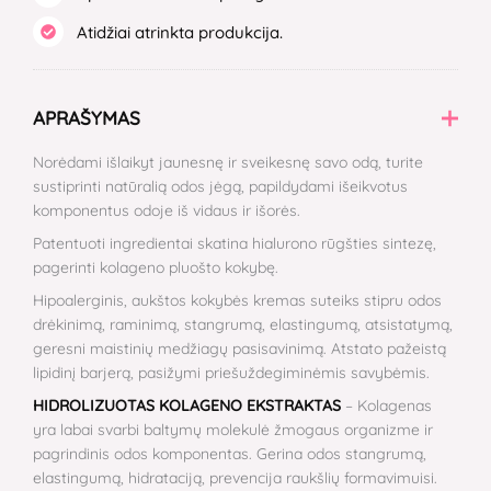
Atidžiai atrinkta produkcija.
APRAŠYMAS
Norėdami išlaikyt jaunesnę ir sveikesnę savo odą, turite
sustiprinti natūralią odos jėgą, papildydami išeikvotus
komponentus odoje iš vidaus ir išorės.
Patentuoti ingredientai skatina hialurono rūgšties sintezę,
pagerinti kolageno pluošto kokybę.
Hipoalerginis, aukštos kokybės kremas suteiks stipru odos
drėkinimą, raminimą, stangrumą, elastingumą, atsistatymą,
geresni maistinių medžiagų pasisavinimą. Atstato pažeistą
lipidinį barjerą, pasižymi priešuždegiminėmis savybėmis.
HIDROLIZUOTAS KOLAGENO EKSTRAKTAS
– Kolagenas
yra labai svarbi baltymų molekulė žmogaus organizme ir
pagrindinis odos komponentas. Gerina odos stangrumą,
elastingumą, hidrataciją, prevencija raukšlių formavimuisi.