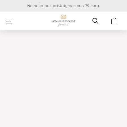
Pereiti
Nemokamas pristatymas nuo 79 eurų.
prie
turinio
Cart