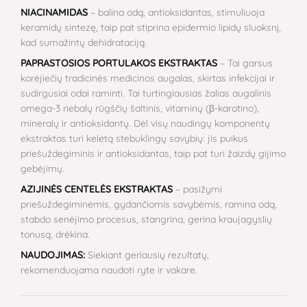
NIACINAMIDAS
– balina odą, antioksidantas, stimuliuoja
keramidų sintezę, taip pat stiprina epidermio lipidų sluoksnį,
kad sumažintų dehidrataciją.
PAPRASTOSIOS PORTULAKOS EKSTRAKTAS
– Tai garsus
korėjiečių tradicinės medicinos augalas, skirtas infekcijai ir
sudirgusiai odai raminti. Tai turtingiausias žalias augalinis
omega-3 riebalų rūgščių šaltinis, vitaminų (β-karotino),
mineralų ir antioksidantų. Dėl visų naudingų komponentų
ekstraktas turi keletą stebuklingų savybių: jis puikus
priešuždegiminis ir antioksidantas, taip pat turi žaizdų gijimo
gebėjimų.
AZIJINĖS CENTELĖS EKSTRAKTAS
– pasižymi
priešuždegiminėmis, gydančiomis savybėmis, ramina odą,
stabdo senėjimo procesus, stangrina, gerina kraujagyslių
tonusą, drėkina.
NAUDOJIMAS:
Siekiant geriausių rezultatų,
rekomenduojama naudoti ryte ir vakare.