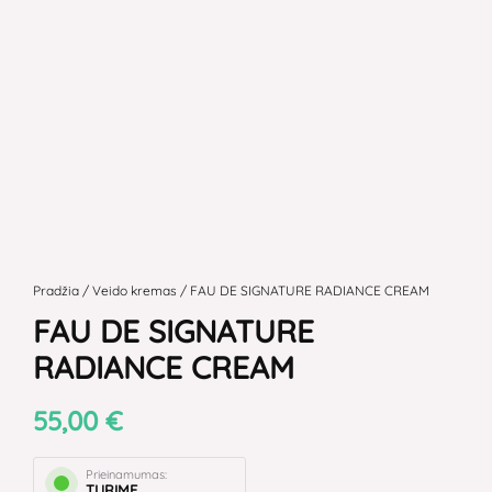
produkto
kiekis:
Pradžia
/
Veido kremas
/ FAU DE SIGNATURE RADIANCE CREAM
FAU
FAU DE SIGNATURE
DE
RADIANCE CREAM
SIGNATURE
RADIANCE
55,00
€
CREAM
Prieinamumas:
TURIME