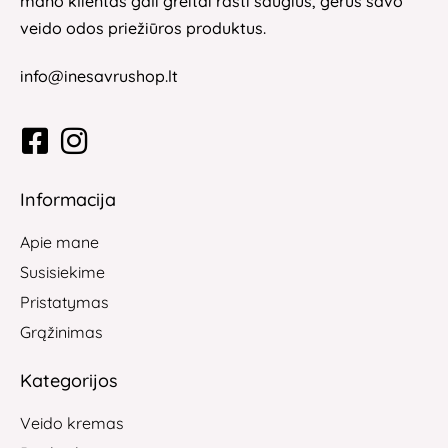
mano klientas gali greitai rasti saugius, gerus savo
veido odos priežiūros produktus.
info@inesavrushop.lt
Informacija
Apie mane
Susisiekime
Pristatymas
Grąžinimas
Kategorijos
Veido kremas