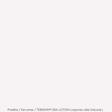
produkto
kiekis:
Pradžia
/
Serumas
/ TEBISKIN® OSK-LOTION Losjonas odai linkusiai į