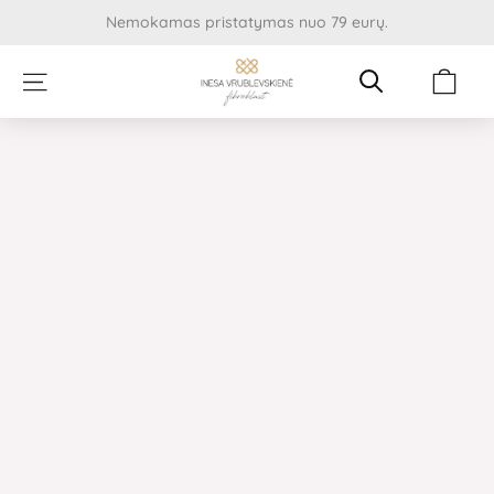
Pereiti
Nemokamas pristatymas nuo 79 eurų.
prie
turinio
Cart