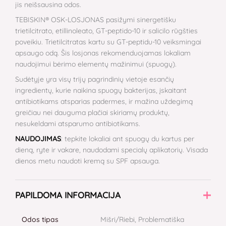
jis neišsausina odos.
TEBISKIN® OSK-LOSJONAS pasižymi sinergetišku
trietilcitrato, etillinoleato, GT-peptido-10 ir salicilo rūgšties
poveikiu. Trietilcitratas kartu su GT-peptidu-10 veiksmingai
apsaugo odą. Šis losjonas rekomenduojamas lokaliam
naudojimui bėrimo elementų mažinimui (spuogų).
Sudėtyje yra visų trijų pagrindinių vietoje esančių
ingredientų, kurie naikina spuogų bakterijas, įskaitant
antibiotikams atsparias padermes, ir mažina uždegimą
greičiau nei dauguma plačiai skiriamų produktų,
nesukeldami atsparumo antibiotikams.
NAUDOJIMAS
: tepkite lokaliai ant spuogų du kartus per
dieną, ryte ir vakare, naudodami specialų aplikatorių. Visada
dienos metu naudoti kremą su SPF apsauga.
PAPILDOMA INFORMACIJA
Odos tipas
Mišri/Riebi, Problematiška