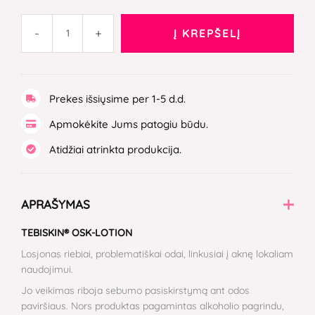
-
+
Į KREPŠELĮ
Prekes išsiųsime per 1-5 d.d.
Apmokėkite Jums patogiu būdu.
Atidžiai atrinkta produkcija.
APRAŠYMAS
TEBISKIN® OSK-LOTION
Losjonas riebiai, problematiškai odai, linkusiai į aknę lokaliam
naudojimui.
Jo veikimas riboja sebumo pasiskirstymą ant odos
paviršiaus. Nors produktas pagamintas alkoholio pagrindu,