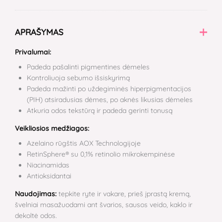
APRAŠYMAS
Privalumai:
Padeda pašalinti pigmentines dėmeles
Kontroliuoja sebumo išsiskyrimą
Padeda mažinti po uždegiminės hiperpigmentacijos
(PIH) atsiradusias dėmes, po aknės likusias dėmeles
Atkuria odos tekstūrą ir padeda gerinti tonusą
Veikliosios medžiagos:
Azelaino rūgštis AOX Technologijoje
RetinSphere® su 0,1% retinolio mikrokempinėse
Niacinamidas
Antioksidantai
Naudojimas:
tepkite ryte ir vakare, prieš įprastą kremą,
švelniai masažuodami ant švarios, sausos veido, kaklo ir
dekoltė odos.