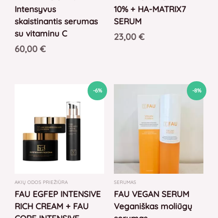
Intensyvus
10% + HA-MATRIX7
skaistinantis serumas
SERUM
su vitaminu C
23,00
€
60,00
€
Original
Current
Original
Current
-6%
-8%
price
price
price
price
was:
is:
was:
is:
180,00 €.
170,00 €.
39,00 €.
36,00 €.
AKIŲ ODOS PRIEŽIŪRA
SERUMAS
FAU EGFEP INTENSIVE
FAU VEGAN SERUM
RICH CREAM + FAU
Veganiškas moliūgų