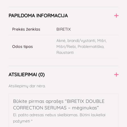
PAPILDOMA INFORMACIJA
Prekės ženklas
BIRETIX
Aknė, brandi/vystanti, Mišri,
Odos tipas
Mišri/Riebi, Problematiška,
Raustanti
ATSILIEPIMAI (0)
Atsiliepimų dar nėra.
Būkite pirmas aprašęs “BIRETIX DOUBLE
CORRECTION SERUMAS – mėginukas”
El. pašto adresas nebus skelbiamas.
Būtini laukeliai
pažymėti
*