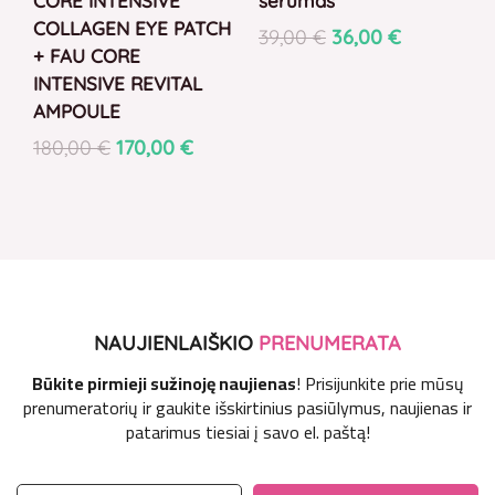
CORE INTENSIVE
serumas
COLLAGEN EYE PATCH
39,00
€
36,00
€
+ FAU CORE
INTENSIVE REVITAL
AMPOULE
180,00
€
170,00
€
NAUJIENLAIŠKIO
PRENUMERATA
Būkite pirmieji sužinoję naujienas
! Prisijunkite prie mūsų
prenumeratorių ir gaukite išskirtinius pasiūlymus, naujienas ir
patarimus tiesiai į savo el. paštą!