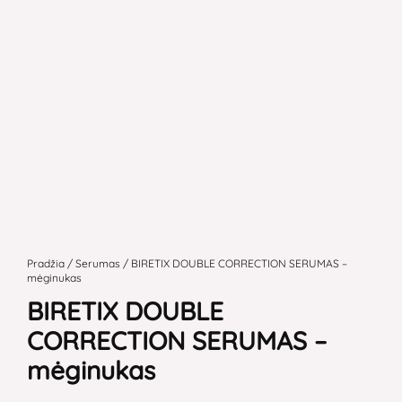
produkto
kiekis:
Pradžia
/
Serumas
/ BIRETIX DOUBLE CORRECTION SERUMAS –
mėginukas
BIRETIX
BIRETIX DOUBLE
DOUBLE
CORRECTION
CORRECTION SERUMAS –
SERUMAS
mėginukas
-
mėginukas