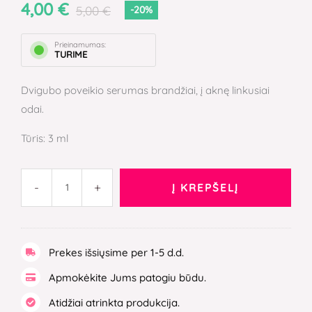
4,00
€
5,00
€
-20%
Prieinamumas:
TURIME
Dvigubo poveikio serumas brandžiai, į aknę linkusiai
odai.
Tūris: 3 ml
-
+
Į KREPŠELĮ
Prekes išsiųsime per 1-5 d.d.
Apmokėkite Jums patogiu būdu.
Atidžiai atrinkta produkcija.