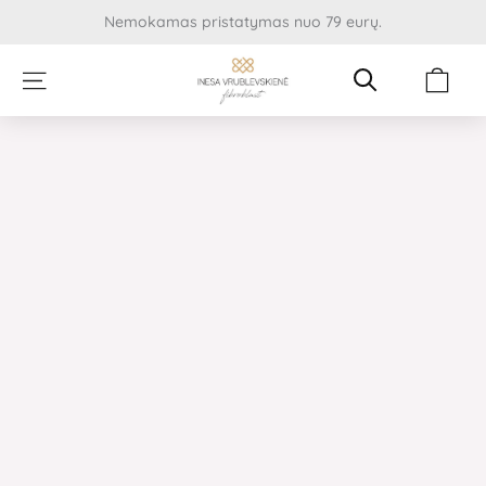
Pereiti
Nemokamas pristatymas nuo 79 eurų.
prie
turinio
Cart