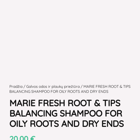
produkto
kiekis:
Pradžia
/
Galvos odos ir plaukų priežiūra
/ MARIE FRESH ROOT & TIPS
BALANCING SHAMPOO FOR OILY ROOTS AND DRY ENDS
MARIE
MARIE FRESH ROOT & TIPS
FRESH
ROOT
BALANCING SHAMPOO FOR
&
OILY ROOTS AND DRY ENDS
TIPS
BALANCING
20,00
€