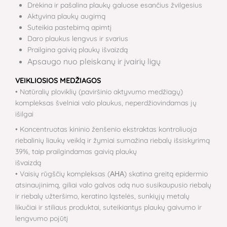
Drėkina ir pašalina plaukų galuose esančius žvilgesius
Aktyvina plaukų augimą
Suteikia pastebimą apimtį
Daro plaukus lengvus ir svarius
Prailgina gaivią plaukų išvaizdą
Apsaugo nuo pleiskanų ir įvairių ligų
VEIKLIOSIOS MEDŽIAGOS
• Natūralių ploviklių (paviršinio aktyvumo medžiagų)
kompleksas švelniai valo plaukus, neperdžiovindamas jų
išilgai
• Koncentruotas kininio ženšenio ekstraktas kontroliuoja
riebalinių liaukų veiklą ir žymiai sumažina riebalų išsiskyrimą
39%, taip prailgindamas gaivią plaukų
išvaizdą
• Vaisių rūgščių kompleksas (АНА) skatina greitą epidermio
atsinaujinimą, giliai valo galvos odą nuo susikaupusio riebalų
ir riebalų užteršimo, keratino ląstelės, sunkiųjų metalų
likučiai ir stiliaus produktai, suteikiantys plaukų gaivumo ir
lengvumo pojūtį