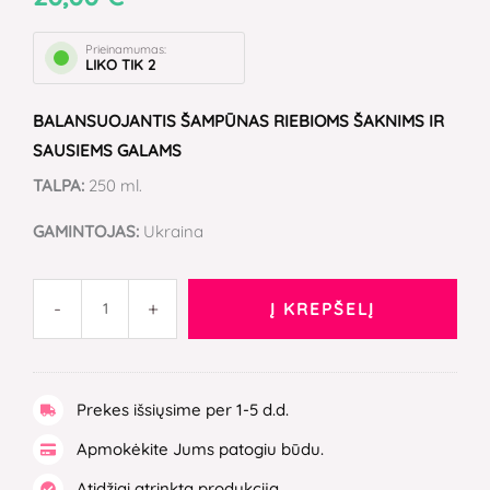
SHAMPOO
FOR
Prieinamumas:
OILY
LIKO TIK 2
ROOTS
AND
BALANSUOJANTIS ŠAMPŪNAS RIEBIOMS ŠAKNIMS IR
DRY
SAUSIEMS GALAMS
ENDS
TALPA:
250 ml.
GAMINTOJAS:
Ukraina
-
+
Į KREPŠELĮ
Prekes išsiųsime per 1-5 d.d.
Apmokėkite Jums patogiu būdu.
Atidžiai atrinkta produkcija.