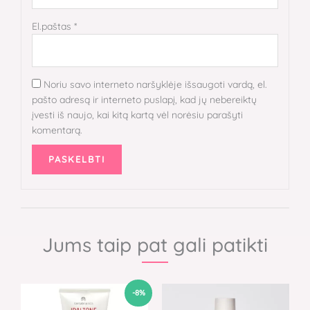
El.paštas
*
Noriu savo interneto naršyklėje išsaugoti vardą, el.
pašto adresą ir interneto puslapį, kad jų nebereiktų
įvesti iš naujo, kai kitą kartą vėl norėsiu parašyti
komentarą.
Jums taip pat gali patikti
Original
Current
-8%
price
price