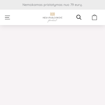
Pereiti
Nemokamas pristatymas nuo 79 eurų.
prie
turinio
Cart