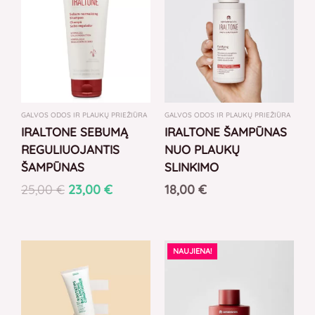
was:
is:
25,00 €.
23,00 €.
GALVOS ODOS IR PLAUKŲ PRIEŽIŪRA
GALVOS ODOS IR PLAUKŲ PRIEŽIŪRA
IRALTONE SEBUMĄ
IRALTONE ŠAMPŪNAS
REGULIUOJANTIS
NUO PLAUKŲ
ŠAMPŪNAS
SLINKIMO
25,00
€
23,00
€
18,00
€
NAUJIENA!