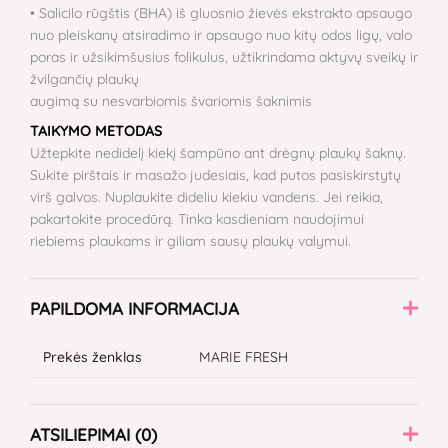
• Salicilo rūgštis (BHA) iš gluosnio žievės ekstrakto apsaugo
nuo pleiskanų atsiradimo ir apsaugo nuo kitų odos ligų, valo
poras ir užsikimšusius folikulus, užtikrindama aktyvų sveikų ir
žvilgančių plaukų
augimą su nesvarbiomis švariomis šaknimis
TAIKYMO METODAS
Užtepkite nedidelį kiekį šampūno ant drėgnų plaukų šaknų.
Sukite pirštais ir masažo judesiais, kad putos pasiskirstytų
virš galvos. Nuplaukite dideliu kiekiu vandens. Jei reikia,
pakartokite procedūrą. Tinka kasdieniam naudojimui
riebiems plaukams ir giliam sausų plaukų valymui.
PAPILDOMA INFORMACIJA
Prekės ženklas
MARIE FRESH
ATSILIEPIMAI (0)