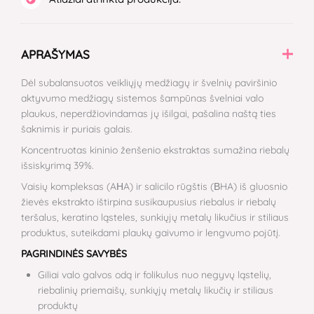
APRAŠYMAS
Dėl subalansuotos veikliųjų medžiagų ir švelnių paviršinio
aktyvumo medžiagų sistemos šampūnas švelniai valo
plaukus, neperdžiovindamas jų išilgai, pašalina naštą ties
šaknimis ir puriais galais.
Koncentruotas kininio ženšenio ekstraktas sumažina riebalų
išsiskyrimą 39%.
Vaisių kompleksas (AНA) ir salicilo rūgštis (ВHA) iš gluosnio
žievės ekstrakto ištirpina susikaupusius riebalus ir riebalų
teršalus, keratino ląsteles, sunkiųjų metalų likučius ir stiliaus
produktus, suteikdami plaukų gaivumo ir lengvumo pojūtį.
PAGRINDINĖS SAVYBĖS
Giliai valo galvos odą ir folikulus nuo negyvų ląstelių,
riebalinių priemaišų, sunkiųjų metalų likučių ir stiliaus
produktų